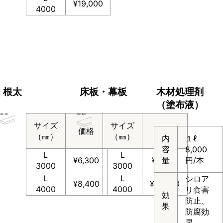
¥19,000
4000
根太
床板・幕板
木材処理剤
（塗布液）
サイズ
サイズ
価格
価格
（㎜）
（㎜）
内
１ℓ
容
8,000
L
L
¥6,300
¥9,200
量
円/本
3000
3000
L
L
シロア
¥8,400
¥12,300
4000
4000
リ食害
効
防止、
果
防腐効
果