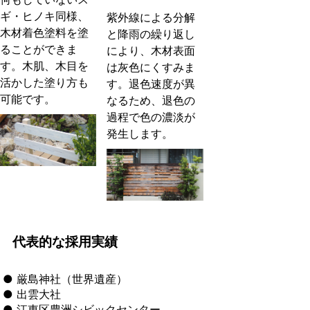
ギ・ヒノキ同様、
紫外線による分解
木材着色塗料を塗
と降雨の繰り返し
ることができま
により、木材表面
す。木肌、木目を
は灰色にくすみま
活かした塗り方も
す。退色速度が異
可能です。
なるため、退色の
過程で色の濃淡が
発生します。
代表的な採用実績
● 厳島神社（世界遺産）
● 出雲大社
● 江東区豊洲シビックセンター