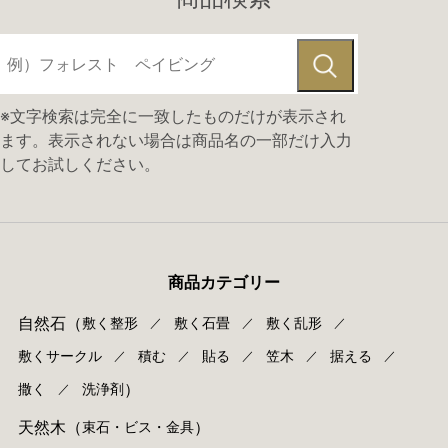
※文字検索は完全に一致したものだけが表示され
ます。表示されない場合は商品名の一部だけ入力
してお試しください。
商品カテゴリー
自然石
（
敷く整形
敷く石畳
敷く乱形
／
／
／
敷くサークル
積む
貼る
笠木
据える
／
／
／
／
／
）
撒く
洗浄剤
／
天然木
（
）
束⽯・ビス・⾦具