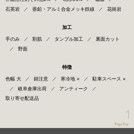
石英岩
亜鉛・アルミ合金メッキ鉄線
花崗岩
／
／
加工
手のみ
割肌
タンブル加工
裏面カット
／
／
／
野面
／
特徴
色幅 大
錆注意
寒冷地 ×
駐車スペース ×
／
／
／
岐阜倉庫出荷
アンティーク
／
／
／
取り寄せ配送品
PageTop