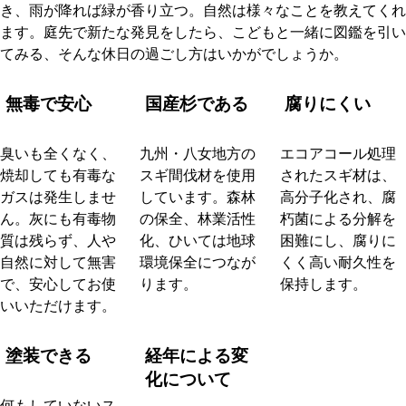
き、雨が降れば緑が香り立つ。自然は様々なことを教えてくれ
ます。庭先で新たな発見をしたら、こどもと一緒に図鑑を引い
てみる、そんな休日の過ごし方はいかがでしょうか。
無毒で安心
国産杉である
腐りにくい
臭いも全くなく、
九州・八女地方の
エコアコール処理
焼却しても有毒な
スギ間伐材を使用
されたスギ材は、
ガスは発生しませ
しています。森林
高分子化され、腐
ん。灰にも有毒物
の保全、林業活性
朽菌による分解を
質は残らず、人や
化、ひいては地球
困難にし、腐りに
自然に対して無害
環境保全につなが
くく高い耐久性を
で、安心してお使
ります。
保持します。
いいただけます。
塗装できる
経年による変
化について
何もしていないス