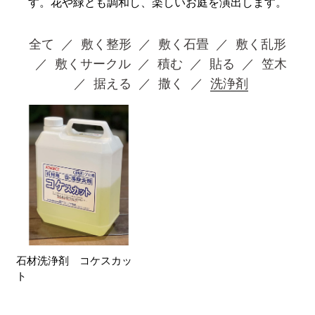
す。花や緑とも調和し、楽しいお庭を演出します。
全て
敷く整形
敷く石畳
敷く乱形
敷くサークル
積む
貼る
笠木
据える
撒く
洗浄剤
石材洗浄剤 コケスカッ
ト