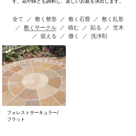
す。花や緑とも調和し、楽しいお庭を演出します。
全て
敷く整形
敷く石畳
敷く乱形
敷くサークル
積む
貼る
笠木
据える
撒く
洗浄剤
フォレストサーキュラー/
フラット