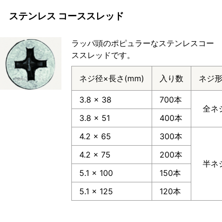
ステンレス コーススレッド
ラッパ頭のポピュラーなステンレスコー
ススレッドです。
ネジ径×長さ(mm)
入り数
ネジ
3.8 × 38
700本
全ネ
3.8 × 51
400本
4.2 × 65
300本
4.2 × 75
200本
半ネ
5.1 × 100
150本
5.1 × 125
120本