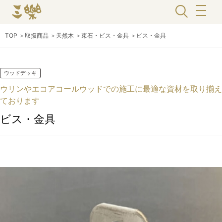
TOP
＞
取扱商品
＞
天然木
＞
束⽯・ビス・⾦具
＞
ビス・金具
ウッドデッキ
ウリンやエコアコールウッドでの施工に最適な資材を取り揃え
ております
ビス・金具