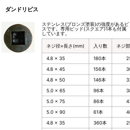
ダンドリビス
ステンレス(ブロンズ塗装)の強度があるビ
スです。専用ビッド(スクエア)1本も付属
しています。
ネジ径×長さ(mm)
入り数
ネジ部
4.8 × 35
180本
2
4.8 × 45
156本
3
4.8 × 50
146本
3
5.0 × 65
96本
3
5.0 × 75
86本
4
5.0 × 90
61本
4
4.8 × 35
360本
2