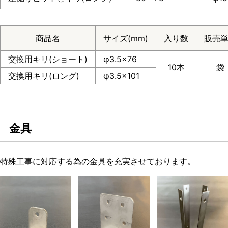
商品名
サイズ(mm)
入り数
販売
交換用キリ(ショート)
φ3.5×76
10本
袋
交換用キリ(ロング)
φ3.5×101
金具
特殊工事に対応する為の金具を充実させております。