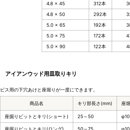
4.8 × 45
312本
3
4.8 × 50
292本
3
5.0 × 65
192本
3
5.0 × 75
172本
4
5.0 × 90
122本
4
アイアンウッド用皿取りキリ
ビス用の下穴あけと座堀りが一度にできます。
商品名
キリ部長さ(mm)
座堀
座掘りビットとキリ(ショート)
25～50
φ10
座掘りビットとキリ(ロング)
50～75
φ10