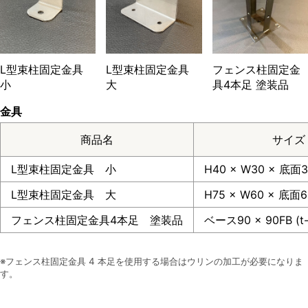
L型束柱固定金具
L型束柱固定金具
フェンス柱固定金
小
大
具4本足 塗装品
金具
商品名
サイズ
L型束柱固定金具 小
H40 × W30 × 底面3
L型束柱固定金具 大
H75 × W60 × 底面6
フェンス柱固定金具4本足 塗装品
ベース90 × 90FB (t
※フェンス柱固定金具 4 本足を使用する場合はウリンの加工が必要になりま
す。