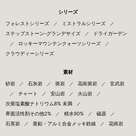
シリーズ
フォレストシリーズ
ミストラルシリーズ
／
／
ステップストーン-グランデサイズ
ドライガーデン
／
ロッキーマウンテンクォーツシリーズ
／
／
クラウディーシリーズ
素材
砂岩
石灰岩
斑岩
花崗斑岩
玄武岩
／
／
／
／
チャート
安山岩
火山岩
／
／
／
／
次亜塩素酸ナトリウム8% 未満
／
界面活性剤その他2%
精水90%
磁器
／
／
／
石英岩
亜鉛・アルミ合金メッキ鉄線
花崗岩
／
／