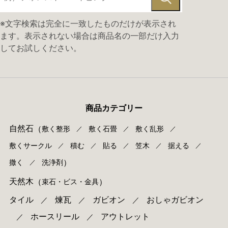
※文字検索は完全に一致したものだけが表示され
ます。表示されない場合は商品名の一部だけ入力
してお試しください。
商品カテゴリー
自然石
（
敷く整形
敷く石畳
敷く乱形
／
／
／
敷くサークル
積む
貼る
笠木
据える
／
／
／
／
／
）
撒く
洗浄剤
／
天然木
（
）
束⽯・ビス・⾦具
タイル
煉瓦
ガビオン
おしゃガビオン
／
／
／
ホースリール
アウトレット
／
／