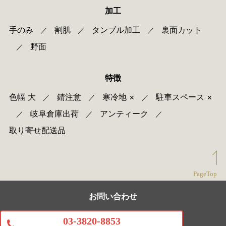
加工
手のみ
割肌
タンブル加工
裏面カット
／
／
／
野面
／
特徴
色幅 大
錆注意
寒冷地 ×
駐車スペース ×
／
／
／
岐阜倉庫出荷
アンティーク
／
／
／
取り寄せ配送品
PageTop
お問い合わせ
03-3820-8853