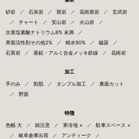
砂岩
石灰岩
斑岩
花崗斑岩
玄武岩
／
／
／
／
チャート
安山岩
火山岩
／
／
／
／
次亜塩素酸ナトリウム8% 未満
／
界面活性剤その他2%
精水90%
磁器
／
／
／
石英岩
亜鉛・アルミ合金メッキ鉄線
花崗岩
／
／
加工
手のみ
割肌
タンブル加工
裏面カット
／
／
／
野面
／
特徴
色幅 大
錆注意
寒冷地 ×
駐車スペース ×
／
／
／
岐阜倉庫出荷
アンティーク
／
／
／