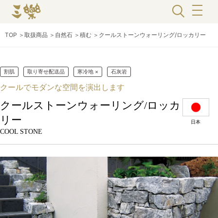
TOP
＞
取扱商品
＞
自然石
＞
積む
＞
クールストーンウォーリング/ロッカリー
割肌
取り寄せ配送品
寒冷地 ×
石灰岩
クールでモダンな空間を演出します
クールストーンウォーリング/ロッカ
リー
日本
COOL STONE