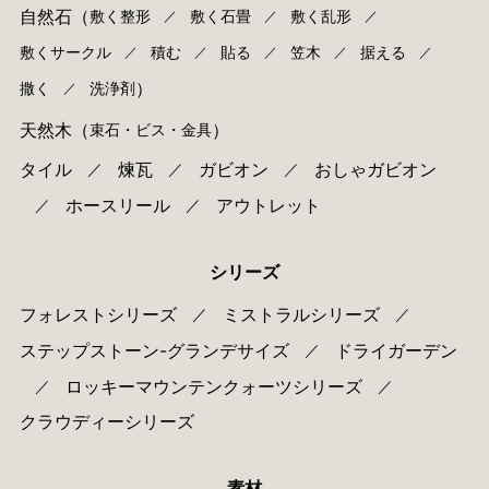
自然石
（
敷く整形
敷く石畳
敷く乱形
／
／
／
敷くサークル
積む
貼る
笠木
据える
／
／
／
／
／
）
撒く
洗浄剤
／
天然木
（
）
束⽯・ビス・⾦具
タイル
煉瓦
ガビオン
おしゃガビオン
／
／
／
ホースリール
アウトレット
／
／
シリーズ
フォレストシリーズ
ミストラルシリーズ
／
／
ステップストーン-グランデサイズ
ドライガーデン
／
ロッキーマウンテンクォーツシリーズ
／
／
クラウディーシリーズ
素材