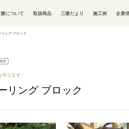
三樂について
取扱商品
三樂だより
施工例
企業
ーリング ブロック
灰岩
を作ります
ーリング ブロック