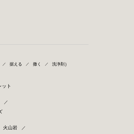
。
）
据える
撒く
洗浄剤
／
／
／
レット
／
ズ
火山岩
／
／