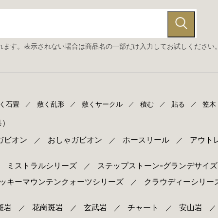
れます。表示されない場合は商品名の一部だけ入力してお試しください
く石畳
敷く乱形
敷くサークル
積む
貼る
笠木
／
／
／
／
／
）
具
ガビオン
おしゃガビオン
ホースリール
アウト
／
／
／
ミストラルシリーズ
ステップストーン-グランデサイズ
／
／
ッキーマウンテンクォーツシリーズ
クラウディーシリー
／
斑岩
花崗斑岩
玄武岩
チャート
安山岩
／
／
／
／