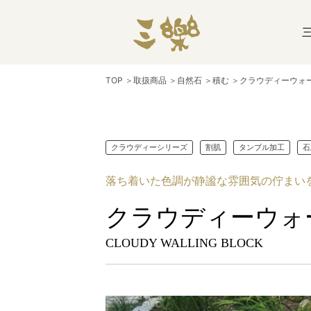
TOP
＞
取扱商品
＞
自然石
＞
積む
＞
クラウディーウォ
クラウディーシリーズ
割肌
タンブル加工
石
落ち着いた色調が静謐な雰囲気の佇まい
クラウディーウォ
CLOUDY WALLING BLOCK