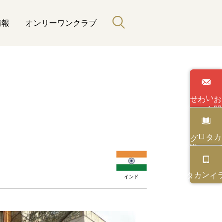
情報
オンリーワンクラブ
わせ
い
合
カタログ
カタログ
オンライン
インド