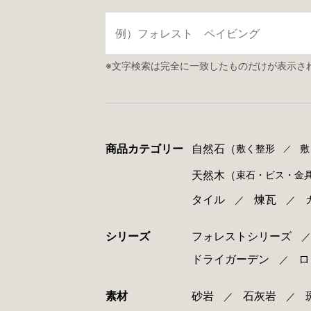
※文字検索は完全に一致したものだけが表示さ
商品カテゴリー
自然石
（
敷く整形
敷
／
天然木
（
束⽯・ビス・⾦
タイル
煉瓦
／
／
シリーズ
フォレストシリーズ
ドライガーデン
ロ
／
素材
砂岩
石灰岩
／
／