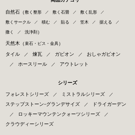
自然石
（
敷く整形
敷く石畳
敷く乱形
／
／
／
敷くサークル
積む
貼る
笠木
据える
／
／
／
／
／
）
撒く
洗浄剤
／
天然木
（
）
束⽯・ビス・⾦具
タイル
煉瓦
ガビオン
おしゃガビオン
／
／
／
ホースリール
アウトレット
／
／
シリーズ
フォレストシリーズ
ミストラルシリーズ
／
／
ステップストーン-グランデサイズ
ドライガーデン
／
ロッキーマウンテンクォーツシリーズ
／
／
クラウディーシリーズ