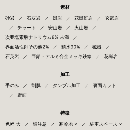
素材
砂岩
石灰岩
斑岩
花崗斑岩
玄武岩
／
／
／
／
チャート
安山岩
火山岩
／
／
／
／
次亜塩素酸ナトリウム8% 未満
／
界面活性剤その他2%
精水90%
磁器
／
／
／
石英岩
亜鉛・アルミ合金メッキ鉄線
花崗岩
／
／
加工
手のみ
割肌
タンブル加工
裏面カット
／
／
／
野面
／
特徴
色幅 大
錆注意
寒冷地 ×
駐車スペース ×
／
／
／