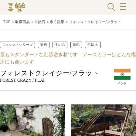
TOP
＞
取扱商品
＞
自然石
＞
敷く乱形
＞
フォレストクレイジー/フラット
フォレストシリーズ
砂岩
手のみ
割肌
色幅 大
最もスタンダードな乱形敷き材です アースカラーはどんな場
所にも合います
フォレストクレイジー/フラット
FOREST CRAZY / FLAT
インド