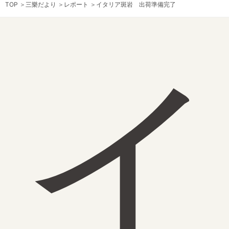
TOP
＞
三樂だより
＞
レポート
＞
イタリア斑岩 出荷準備完了
イ