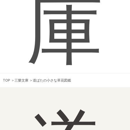
庫
TOP
＞
三樂文庫
＞
道ばたの小さな草花図鑑