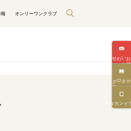
情報
オンリーワンクラブ
わせ
い
合
カタログ
カタログ
オンライン
か