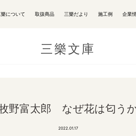
三樂について
取扱商品
三樂だより
施工例
企業
三樂文庫
牧野富太郎 なぜ花は匂う
2022.01.17