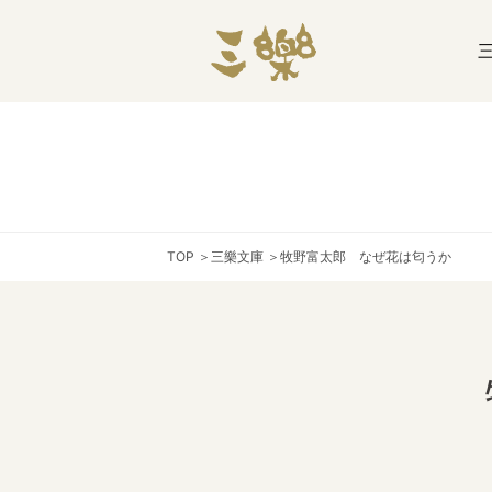
TOP
＞
三樂文庫
＞
牧野富太郎 なぜ花は匂うか