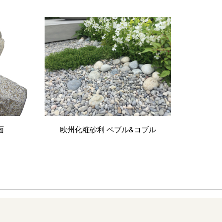
面
欧州化粧砂利 ペブル&コブル