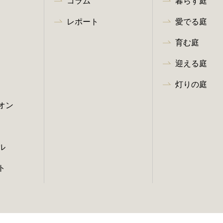
コラム
暮らす庭
レポート
愛でる庭
育む庭
迎える庭
灯りの庭
オン
ル
ト