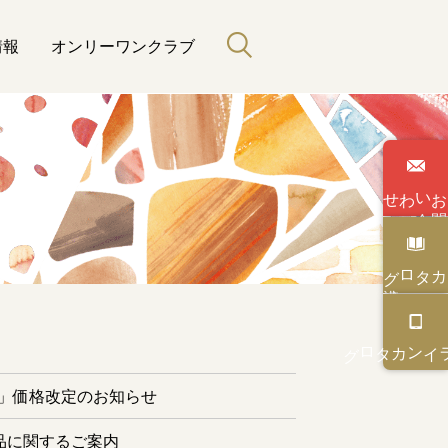
情報
オンリーワンクラブ
わせ
い
合
カタログ
と緑のある暮らし
カタログ
オンライン
ー」価格改定のお知らせ
品に関するご案内