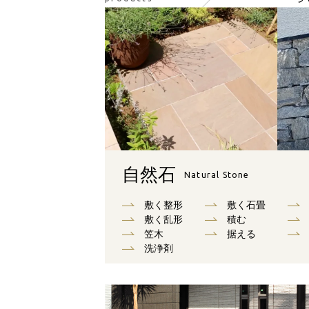
自然石
Natural Stone
敷く整形
敷く石畳
敷く乱形
積む
笠木
据える
洗浄剤