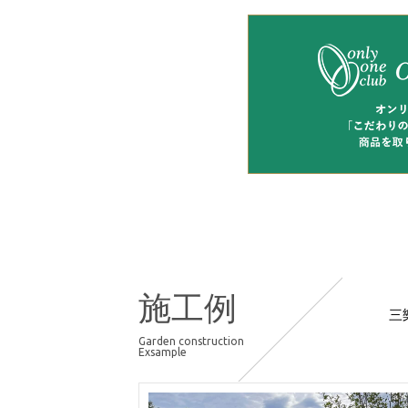
施工例
三
Garden construction
Exsample