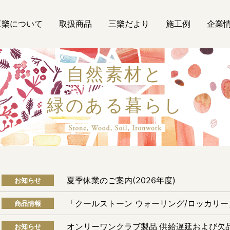
三樂について
取扱商品
三樂だより
施工例
企業
自然素材と
緑のある暮らし
自然素材
夏季休業のご案内(2026年度)
お知らせ
「クールストーン ウォーリング/ロッカリ
商品情報
オンリーワンクラブ製品 供給遅延および欠
お知らせ