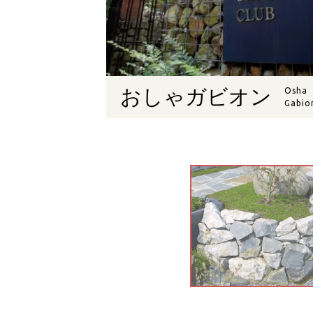
おしゃガビオン
Osha
Gabio