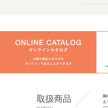
国
取扱商品
え
つ
products