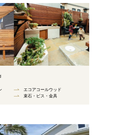
d
ン
エコアコールウッド
束⽯・ビス・⾦具