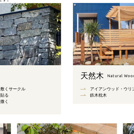
天然木
Natural Woo
敷くサークル
アイアンウッド・ウリ
貼る
鉄木枕木
撒く