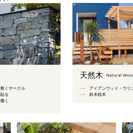
天然木
Natural Woo
敷くサークル
アイアンウッド・ウリ
貼る
鉄木枕木
撒く