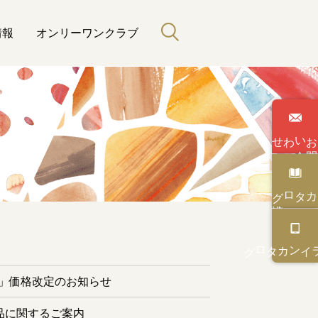
情報
オンリーワンクラブ
わせ
い
合
カタログ
と緑のある暮らし
カタログ
オンライン
ー」価格改定のお知らせ
品に関するご案内