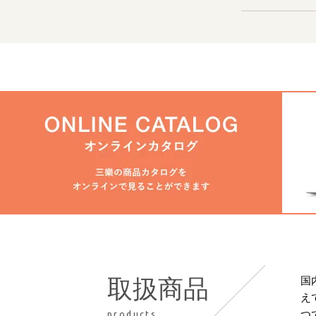
国
取扱商品
え
つ
products