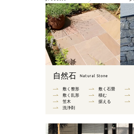
自然石
Natural Stone
敷く整形
敷く石畳
敷く乱形
積む
笠木
据える
洗浄剤