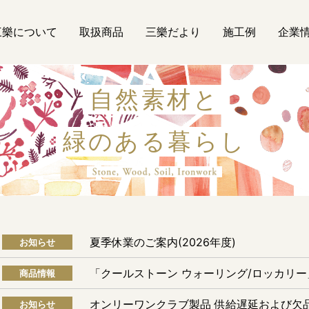
三樂について
取扱商品
三樂だより
施工例
企業
自然素材と
緑のある暮らし
自然素材
夏季休業のご案内(2026年度)
お知らせ
「クールストーン ウォーリング/ロッカリ
商品情報
オンリーワンクラブ製品 供給遅延および欠
お知らせ