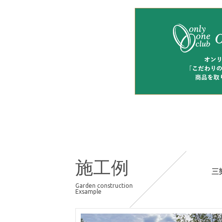
施工例
三
Garden construction
Exsample