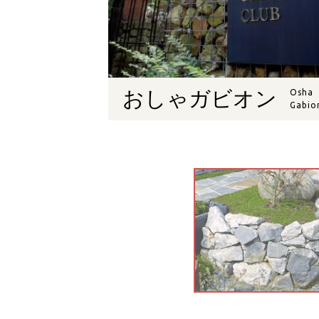
おしゃガビオン
Osha
Gabio