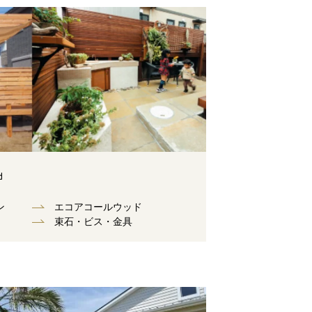
d
ン
エコアコールウッド
束⽯・ビス・⾦具