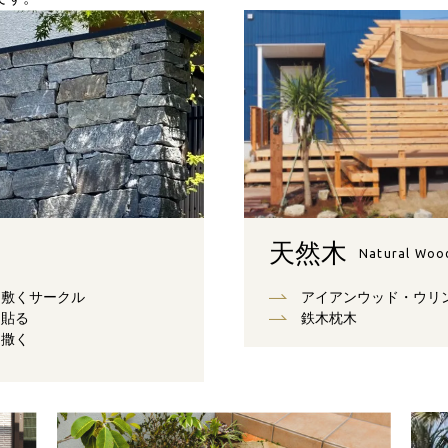
天然木
Natural Woo
敷くサークル
アイアンウッド・ウリ
貼る
鉄木枕木
撒く