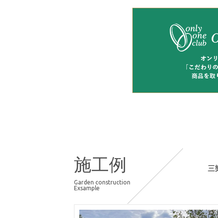
施工例
三
Garden construction
Exsample