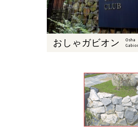
おしゃガビオン
Osha
Gabio