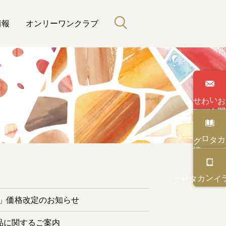
情報
オンリーワンクラブ
わせ
い
合
カタログ
と緑のある暮らし
カタログ
オンライン
ー」価格改定のお知らせ
品に関するご案内