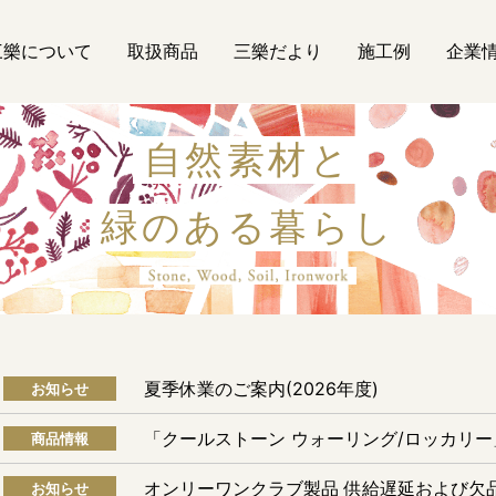
三樂について
取扱商品
三樂だより
施工例
企業
自然素材と
緑のある暮らし
自然素材
夏季休業のご案内(2026年度)
お知らせ
「クールストーン ウォーリング/ロッカリ
商品情報
オンリーワンクラブ製品 供給遅延および欠
お知らせ