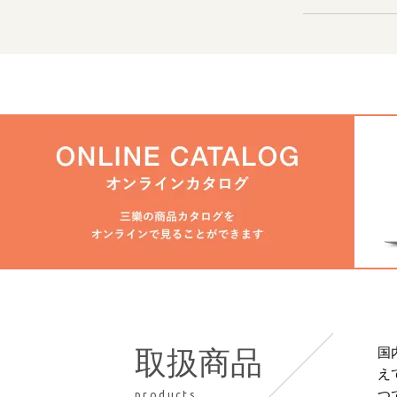
国
取扱商品
え
つ
products