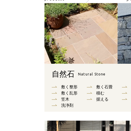
自然石
Natural Stone
敷く整形
敷く石畳
敷く乱形
積む
笠木
据える
洗浄剤