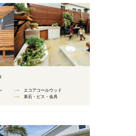
d
ン
エコアコールウッド
束⽯・ビス・⾦具