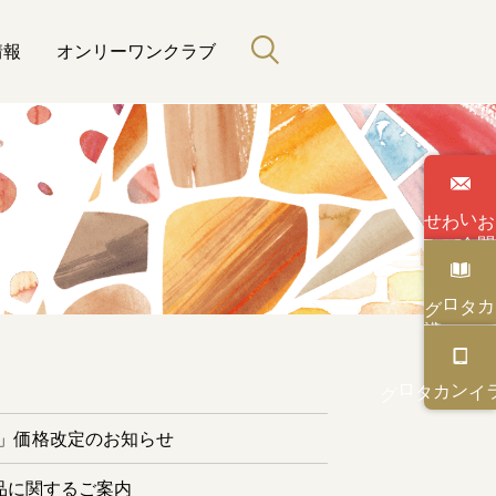
情報
オンリーワンクラブ
わせ
い
合
カタログ
と緑のある暮らし
カタログ
オンライン
ー」価格改定のお知らせ
品に関するご案内