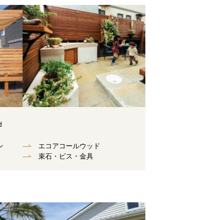
d
ン
エコアコールウッド
束⽯・ビス・⾦具