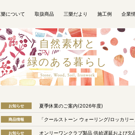
三樂について
取扱商品
三樂だより
施工例
企業
自然素材と
緑のある暮らし
自然素材
夏季休業のご案内(2026年度)
お知らせ
「クールストーン ウォーリング/ロッカリ
商品情報
オンリーワンクラブ製品 供給遅延および欠
お知らせ