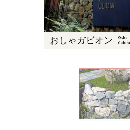
おしゃガビオン
Osha
Gabio