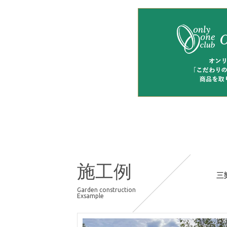
施工例
三
Garden construction
Exsample