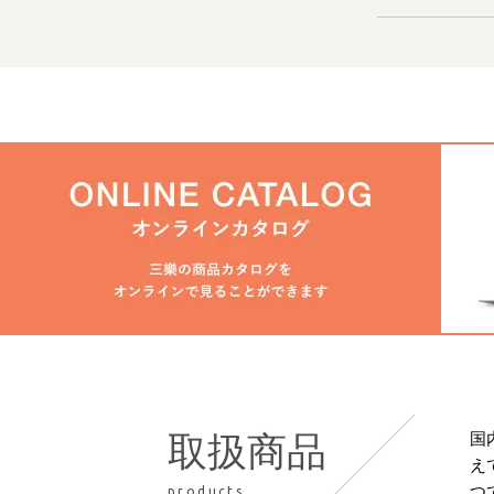
国
取扱商品
え
つ
products