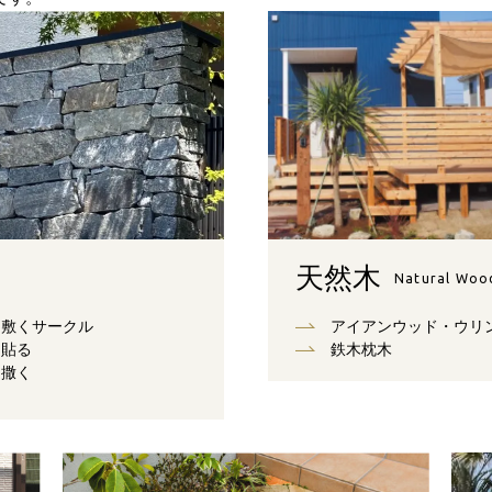
天然木
Natural Woo
敷くサークル
アイアンウッド・ウリ
貼る
鉄木枕木
撒く