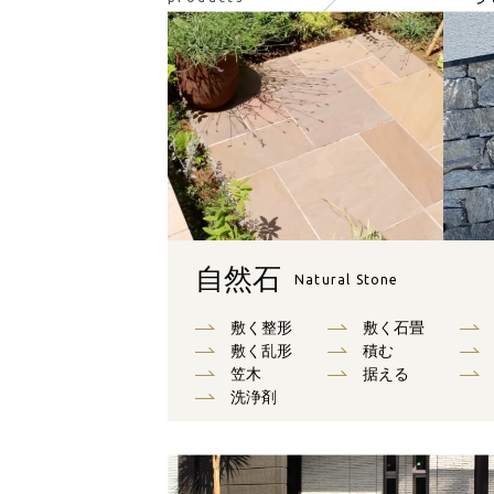
自然石
Natural Stone
敷く整形
敷く石畳
敷く乱形
積む
笠木
据える
洗浄剤