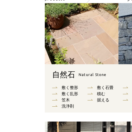
自然石
Natural Stone
敷く整形
敷く石畳
敷く乱形
積む
笠木
据える
洗浄剤