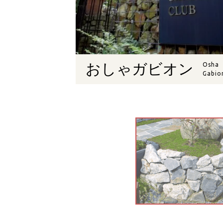
おしゃガビオン
Osha
Gabio