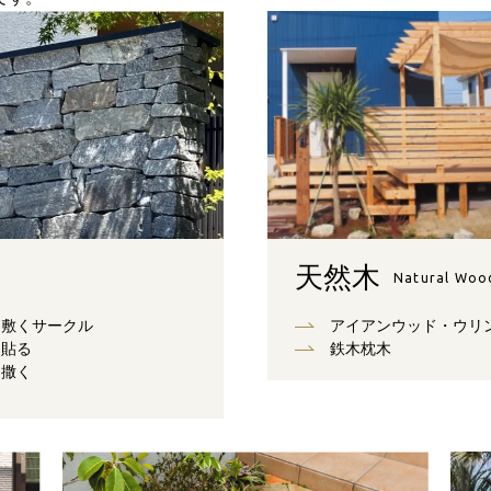
天然木
Natural Woo
敷くサークル
アイアンウッド・ウリ
貼る
鉄木枕木
撒く