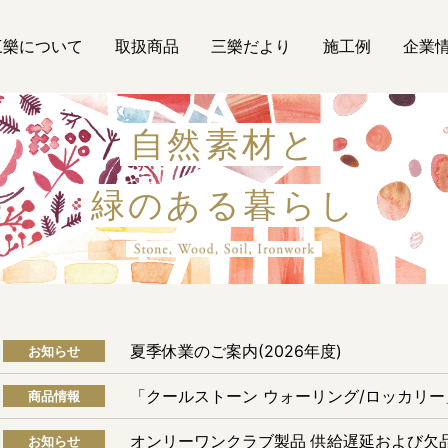
三樂について
取扱商品
三樂だより
施工例
企業
自然素材と
緑のある暮らし
自然素材
夏季休業のご案内(2026年度)
お知らせ
「クールストーン ウォーリング/ロッカリ
商品情報
オンリーワンクラブ製品 供給遅延および欠
お知らせ