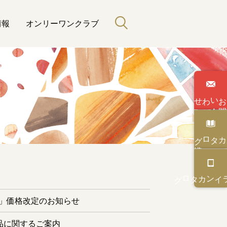
情報
オンリーワンクラブ
わせ
い
合
カタログ
と緑のある暮らし
カタログ
オンライン
ー」価格改定のお知らせ
品に関するご案内