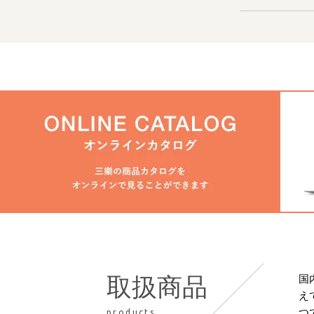
国
取扱商品
え
つ
products