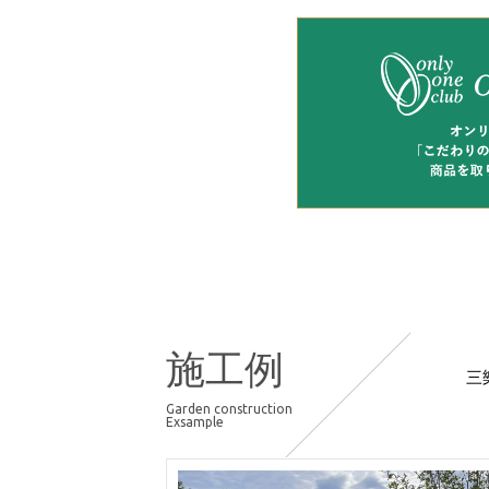
施工例
三
Garden construction
Exsample