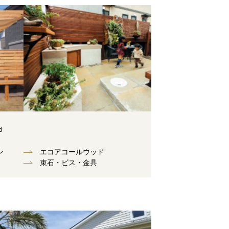
d
ン
エコアコールウッド
束⽯・ビス・⾦具