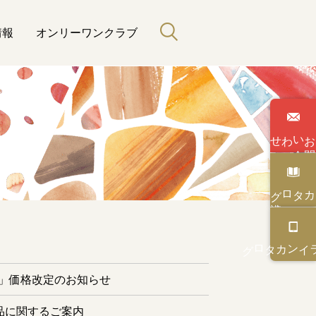
情報
オンリーワンクラブ
わせ
い
合
カタログ
と緑のある暮らし
カタログ
オンライン
ー」価格改定のお知らせ
品に関するご案内