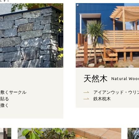
天然木
Natural Woo
敷くサークル
アイアンウッド・ウリ
貼る
鉄木枕木
撒く