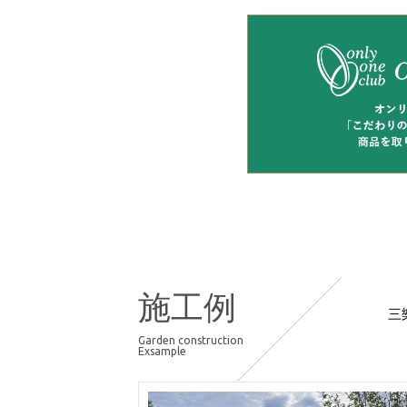
施工例
三
Garden construction
Exsample