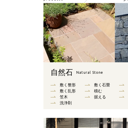
自然石
Natural Stone
敷く整形
敷く石畳
敷く乱形
積む
笠木
据える
洗浄剤