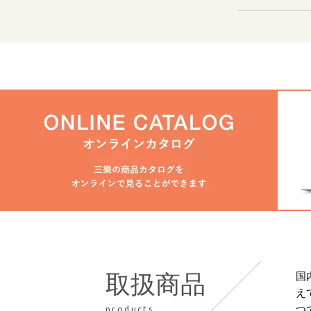
国
取扱商品
え
つ
products