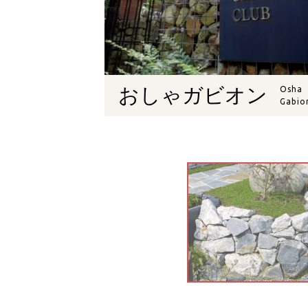
おしゃガビオン
Osha
Gabio