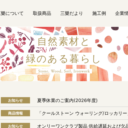
三樂について
取扱商品
三樂だより
施工例
企業
自然素材と
緑のある暮らし
自然素材
夏季休業のご案内(2026年度)
お知らせ
「クールストーン ウォーリング/ロッカリ
商品情報
オンリーワンクラブ製品 供給遅延および欠
お知らせ