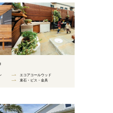
d
ン
エコアコールウッド
束⽯・ビス・⾦具