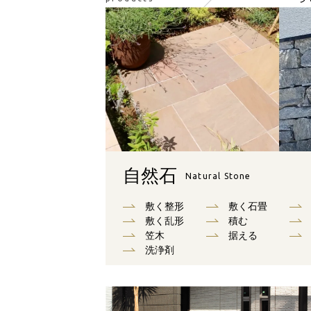
自然石
Natural Stone
敷く整形
敷く石畳
敷く乱形
積む
笠木
据える
洗浄剤