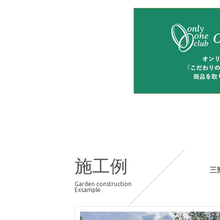
施工例
三
Garden construction
Exsample