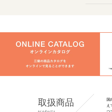
国
取扱商品
え
つ
products