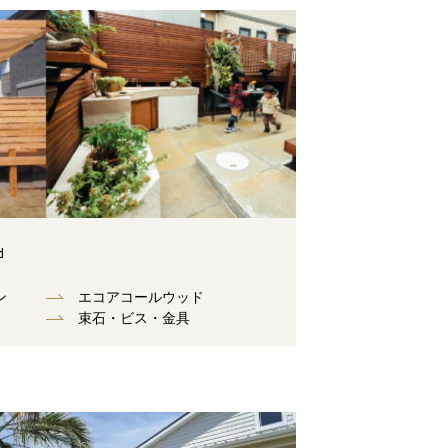
d
ン
エコアコールウッド
束⽯・ビス・⾦具