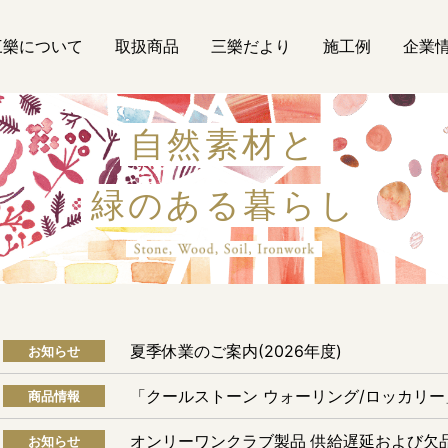
三樂について
取扱商品
三樂だより
施工例
企業
自然素材と
緑のある暮らし
自然素材
夏季休業のご案内(2026年度)
お知らせ
「クールストーン ウォーリング/ロッカリ
商品情報
オンリーワンクラブ製品 供給遅延および欠
お知らせ