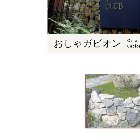
おしゃガビオン
Osha
Gabio