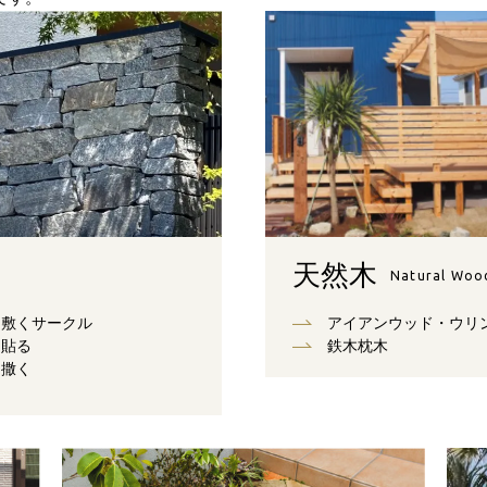
天然木
Natural Woo
敷くサークル
アイアンウッド・ウリ
貼る
鉄木枕木
撒く