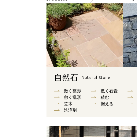
自然石
Natural Stone
敷く整形
敷く石畳
敷く乱形
積む
笠木
据える
洗浄剤