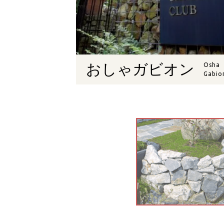
おしゃガビオン
Osha
Gabio