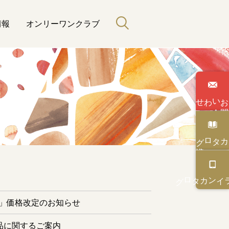
情報
オンリーワンクラブ
わせ
い
合
カタログ
と緑のある暮らし
カタログ
オンライン
ー」価格改定のお知らせ
品に関するご案内