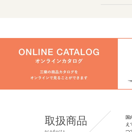
国
取扱商品
え
つ
products