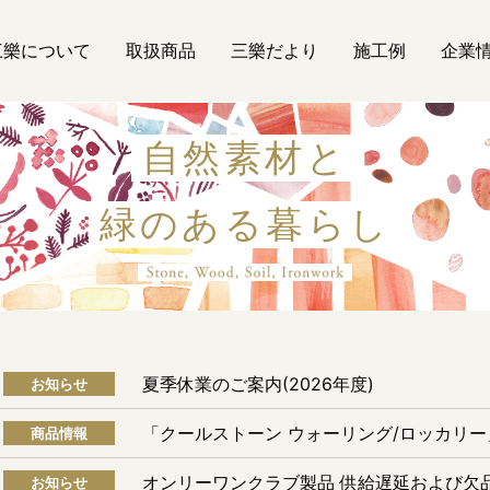
三樂について
取扱商品
三樂だより
施工例
企業
自然素材と
緑のある暮らし
自然素材
夏季休業のご案内(2026年度)
お知らせ
「クールストーン ウォーリング/ロッカリ
商品情報
オンリーワンクラブ製品 供給遅延および欠
お知らせ