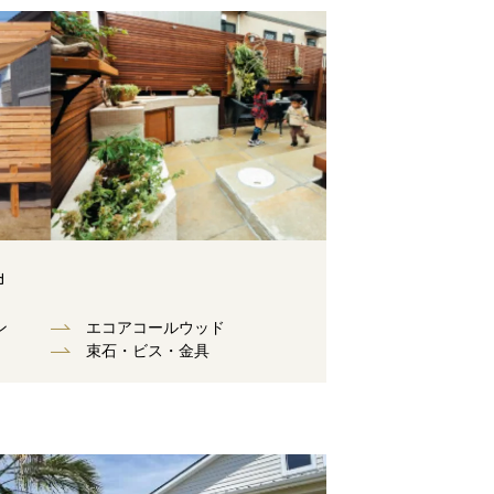
d
ン
エコアコールウッド
束⽯・ビス・⾦具