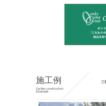
施工例
三
Garden construction
Exsample