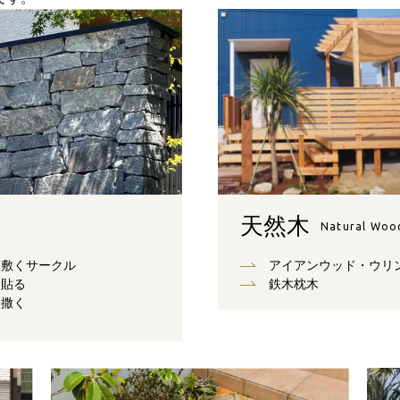
天然木
Natural Woo
敷くサークル
アイアンウッド・ウリ
貼る
鉄木枕木
撒く