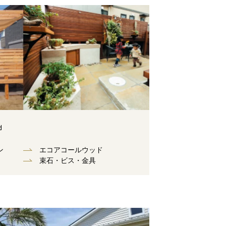
d
ン
エコアコールウッド
束⽯・ビス・⾦具