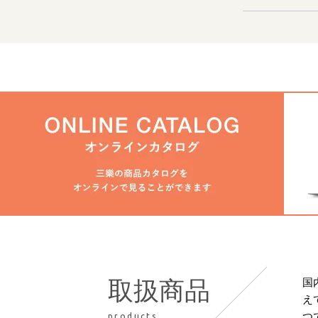
国
取扱商品
え
つ
products