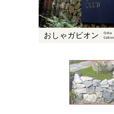
おしゃガビオン
Osha
Gabio