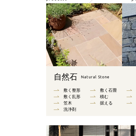
自然石
Natural Stone
敷く整形
敷く石畳
敷く乱形
積む
笠木
据える
洗浄剤