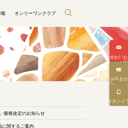
情報
オンリーワンクラブ
わせ
い
合
カタログ
と緑のある暮らし
カタログ
オンライン
ー」価格改定のお知らせ
品に関するご案内