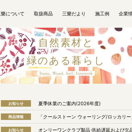
三樂について
取扱商品
三樂だより
施工例
企業
自然素材と
緑のある暮らし
自然素材
夏季休業のご案内(2026年度)
お知らせ
「クールストーン ウォーリング/ロッカリ
商品情報
オンリーワンクラブ製品 供給遅延および欠
お知らせ