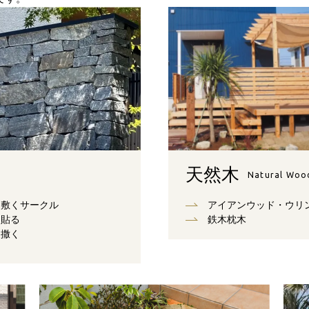
天然木
Natural Woo
敷くサークル
アイアンウッド・ウリ
貼る
鉄木枕木
撒く