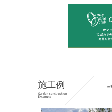
施工例
三
Garden construction
Exsample