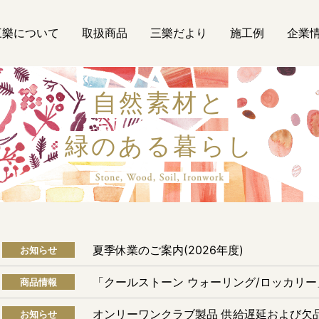
三樂について
取扱商品
三樂だより
施工例
企業
自然素材と
緑のある暮らし
自然素材
夏季休業のご案内(2026年度)
お知らせ
「クールストーン ウォーリング/ロッカリ
商品情報
オンリーワンクラブ製品 供給遅延および欠
お知らせ