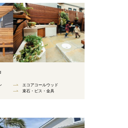
d
ン
エコアコールウッド
束⽯・ビス・⾦具