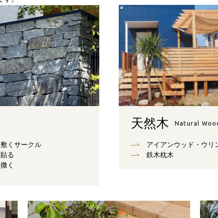
天然木
Natural Woo
敷くサークル
アイアンウッド・ウリ
貼る
鉄木枕木
撒く