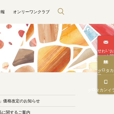
情報
オンリーワンクラブ
わせ
い
合
カタログ
と緑のある暮らし
カタログ
オンライン
ー」価格改定のお知らせ
品に関するご案内