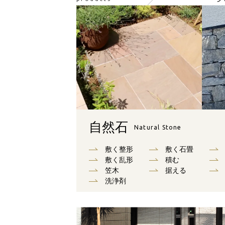
自然石
Natural Stone
敷く整形
敷く石畳
敷く乱形
積む
笠木
据える
洗浄剤