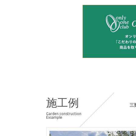
施工例
三
Garden construction
Exsample