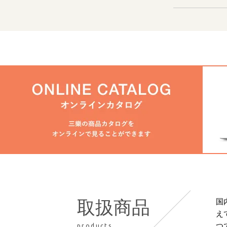
国
取扱商品
え
つ
products