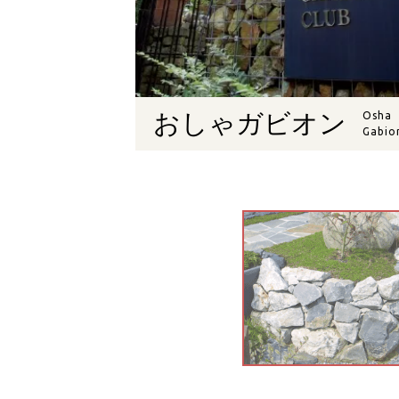
おしゃガビオン
Osha
Gabio