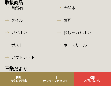
取扱商品
自然石
天然木
タイル
煉瓦
ガビオン
おしゃガビオン
ポスト
ホースリール
アウトレット
三樂だより
コラム
レポート
お問い合わせ
カタログ請求
オンラインカタログ
施工例
暮らす庭
愛でる庭
育む庭
迎える庭