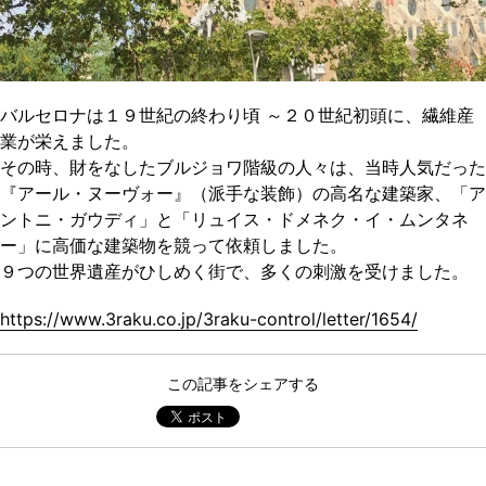
バルセロナは１９世紀の終わり頃 ～２０世紀初頭に、繊維産
業が栄えました。
その時、財をなしたブルジョワ階級の人々は、当時人気だった
『アール・ヌーヴォー』（派手な装飾）の高名な建築家、「ア
ントニ・ガウディ」と「リュイス・ドメネク・イ・ムンタネ
ー」に高価な建築物を競って依頼しました。
９つの世界遺産がひしめく街で、多くの刺激を受けました。
https://www.3raku.co.jp/3raku-control/letter/1654/
この記事をシェアする