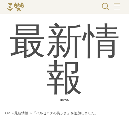
最新情
報
news
TOP
＞
最新情報
＞
「バルセロナの街歩き」を追加しました。