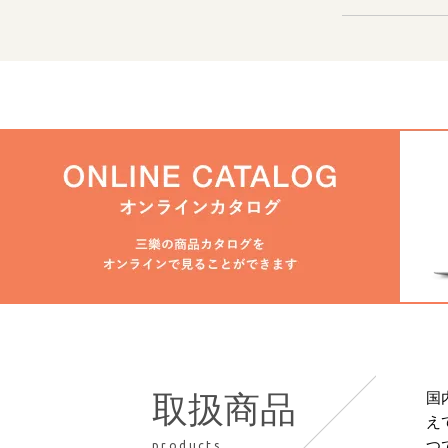
国
取扱商品
え
つ
products