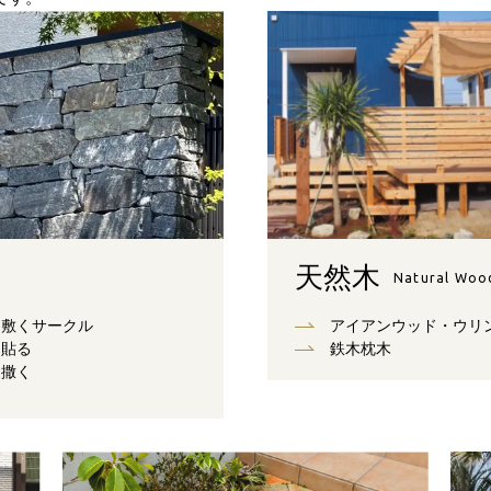
天然木
Natural Woo
敷くサークル
アイアンウッド・ウリ
貼る
鉄木枕木
撒く