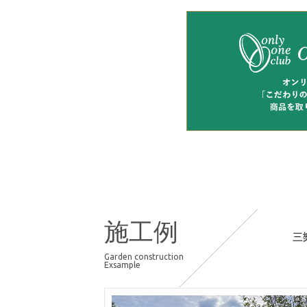
施工例
三
Garden construction
Exsample