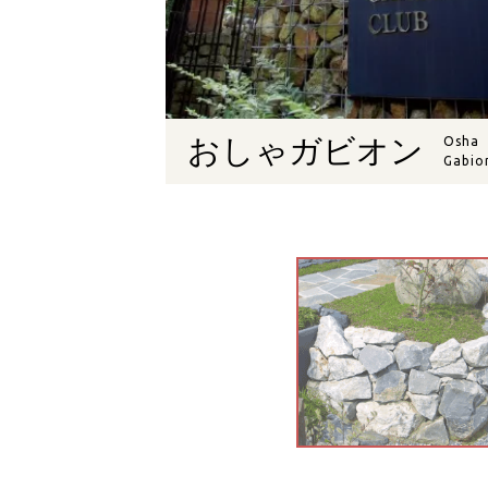
おしゃガビオン
Osha
Gabio