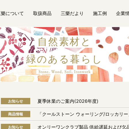
三樂について
取扱商品
三樂だより
施工例
企業
自然素材と
緑のある暮らし
自然素材
夏季休業のご案内(2026年度)
お知らせ
「クールストーン ウォーリング/ロッカリ
商品情報
オンリーワンクラブ製品 供給遅延および欠
お知らせ