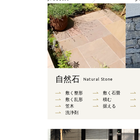
自然石
Natural Stone
敷く整形
敷く石畳
敷く乱形
積む
笠木
据える
洗浄剤