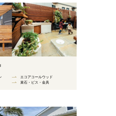
d
ン
エコアコールウッド
束⽯・ビス・⾦具