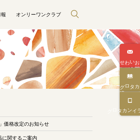
情報
オンリーワンクラブ
わせ
い
合
カタログ
と緑のある暮らし
カタログ
オンライン
ー」価格改定のお知らせ
品に関するご案内