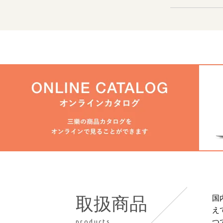
国
取扱商品
え
つ
products