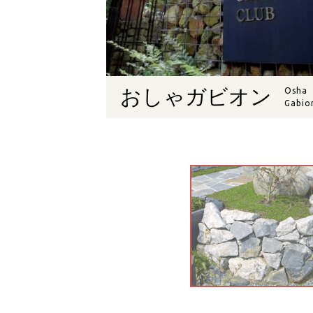
おしゃガビオン
Osha
Gabio