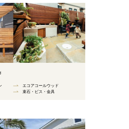
d
ン
エコアコールウッド
束⽯・ビス・⾦具