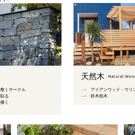
天然木
Natural Woo
敷くサークル
アイアンウッド・ウリ
貼る
鉄木枕木
撒く