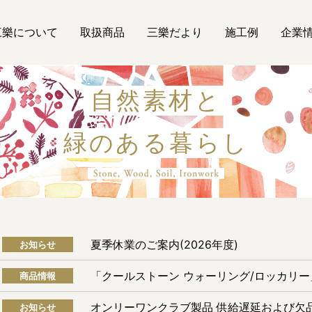
三樂について
取扱商品
三樂だより
施工例
企業
自然素材と
緑のある暮らし
自然素材
夏季休業のご案内(2026年度)
お知らせ
「クールストーン ウォーリング/ロッカリ
商品情報
オンリーワンクラブ製品 供給遅延および欠
お知らせ