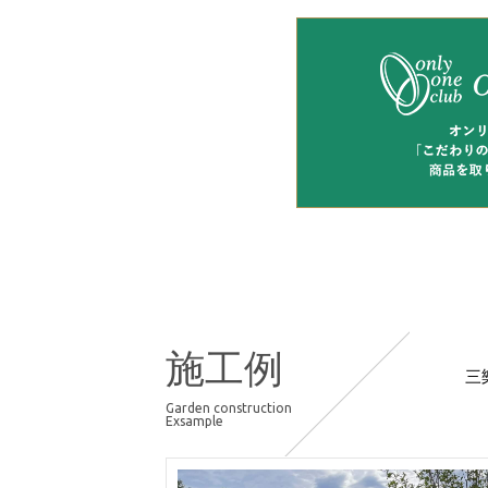
施工例
三
Garden construction
Exsample