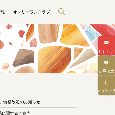
情報
オンリーワンクラブ
わせ
い
合
カタログ
と緑のある暮らし
カタログ
オンライン
ー」価格改定のお知らせ
品に関するご案内