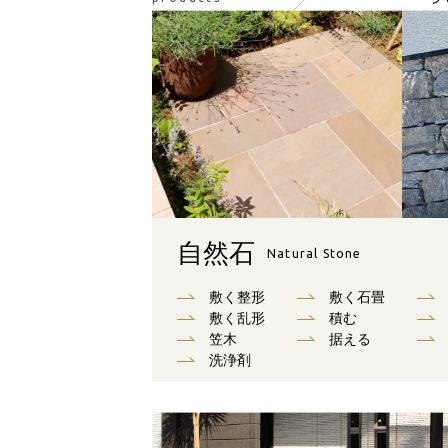
自然石
Natural Stone
敷く整形
敷く石畳
敷く乱形
積む
笠木
据える
洗浄剤