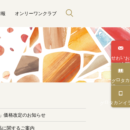
情報
オンリーワンクラブ
わせ
い
合
カタログ
と緑のある暮らし
カタログ
オンライン
ー」価格改定のお知らせ
品に関するご案内