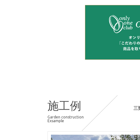
施工例
三
Garden construction
Exsample