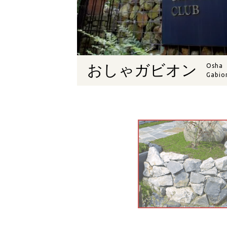
おしゃガビオン
Osha
Gabio