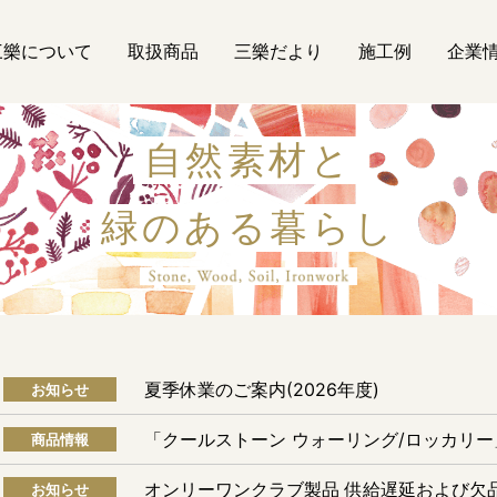
三樂について
取扱商品
三樂だより
施工例
企業
自然素材と
緑のある暮らし
自然素材
夏季休業のご案内(2026年度)
お知らせ
「クールストーン ウォーリング/ロッカリ
商品情報
オンリーワンクラブ製品 供給遅延および欠
お知らせ