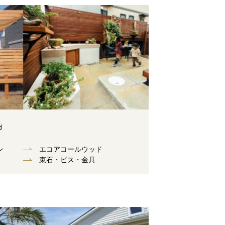
d
ン
エコアコールウッド
束⽯・ビス・⾦具