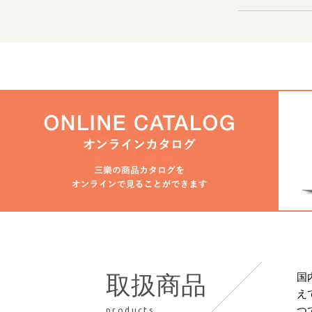
国
取扱商品
え
つ
products