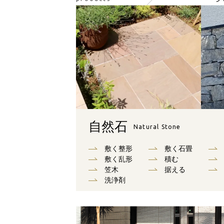
自然石
Natural Stone
敷く整形
敷く石畳
敷く乱形
積む
笠木
据える
洗浄剤