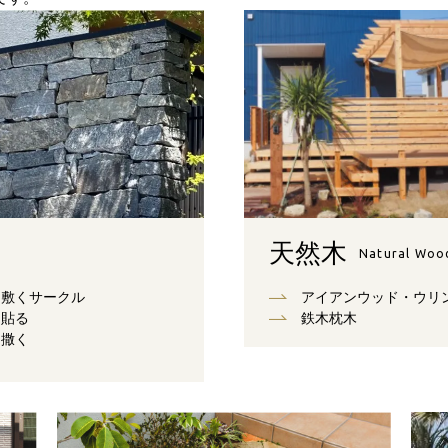
天然木
Natural Woo
敷くサークル
アイアンウッド・ウリ
貼る
鉄木枕木
撒く