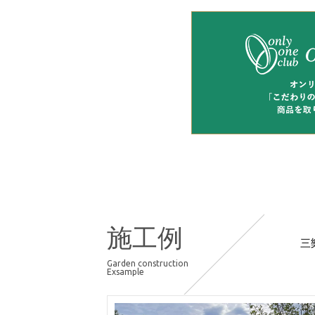
施工例
三
Garden construction
Exsample