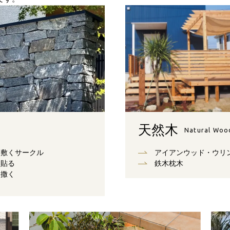
天然木
Natural Woo
敷くサークル
アイアンウッド・ウリ
貼る
鉄木枕木
撒く