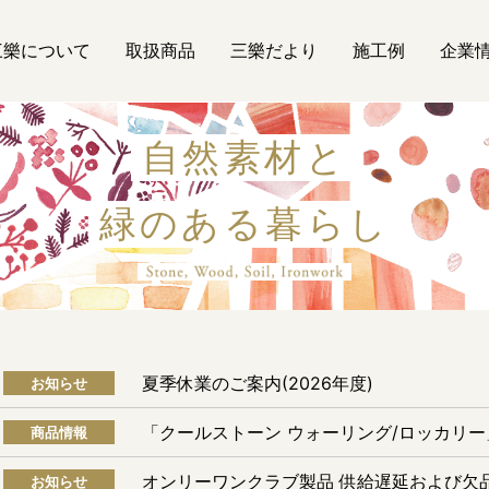
三樂について
取扱商品
三樂だより
施工例
企業
自然素材と
緑のある暮らし
自然素材
夏季休業のご案内(2026年度)
お知らせ
「クールストーン ウォーリング/ロッカリ
商品情報
オンリーワンクラブ製品 供給遅延および欠
お知らせ