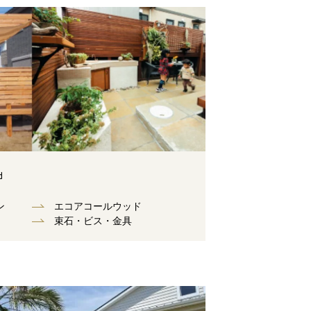
d
ン
エコアコールウッド
束⽯・ビス・⾦具