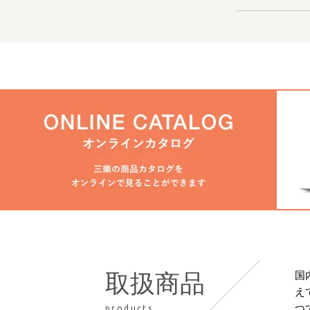
国
取扱商品
え
つ
products