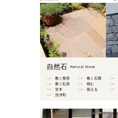
自然石
Natural Stone
敷く整形
敷く石畳
敷く乱形
積む
笠木
据える
洗浄剤