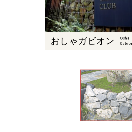
おしゃガビオン
Osha
Gabio