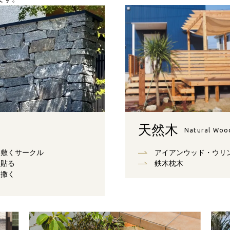
天然木
Natural Woo
敷くサークル
アイアンウッド・ウリ
貼る
鉄木枕木
撒く