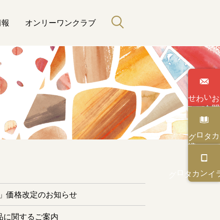
情報
オンリーワンクラブ
わせ
い
合
カタログ
と緑のある暮らし
カタログ
オンライン
ー」価格改定のお知らせ
品に関するご案内