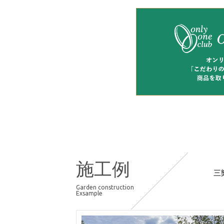
施工例
三
Garden construction
Exsample