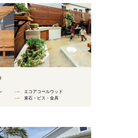
d
ン
エコアコールウッド
束⽯・ビス・⾦具