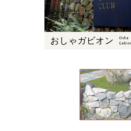
おしゃガビオン
Osha
Gabio