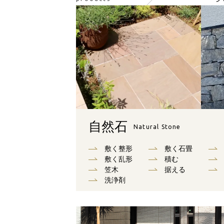
自然石
Natural Stone
敷く整形
敷く石畳
敷く乱形
積む
笠木
据える
洗浄剤