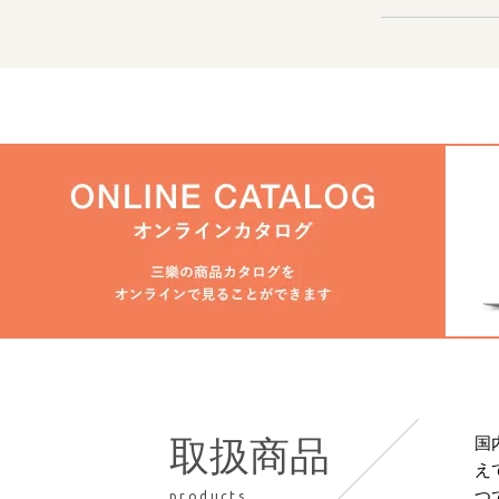
国
取扱商品
え
つ
products