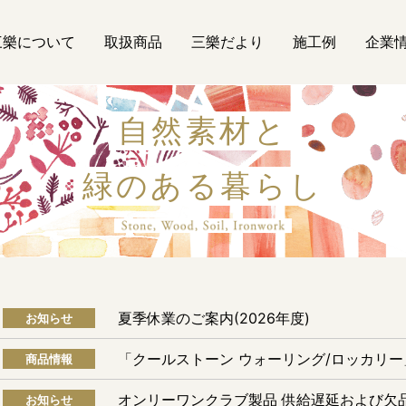
三樂について
取扱商品
三樂だより
施工例
企業
自然素材と
緑のある暮らし
自然素材
夏季休業のご案内(2026年度)
お知らせ
「クールストーン ウォーリング/ロッカリ
商品情報
オンリーワンクラブ製品 供給遅延および欠
お知らせ