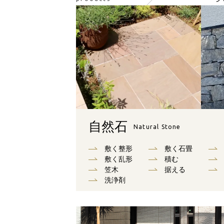
自然石
Natural Stone
敷く整形
敷く石畳
敷く乱形
積む
笠木
据える
洗浄剤