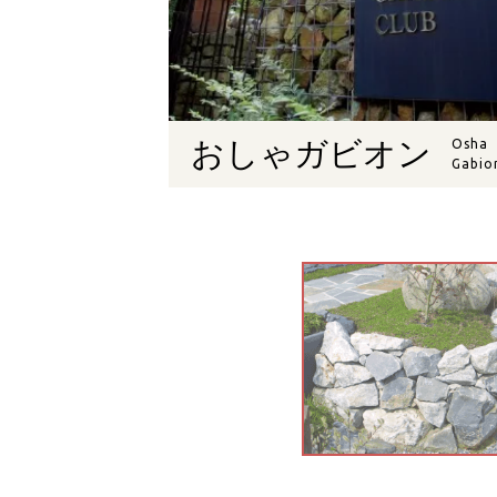
おしゃガビオン
Osha
Gabio