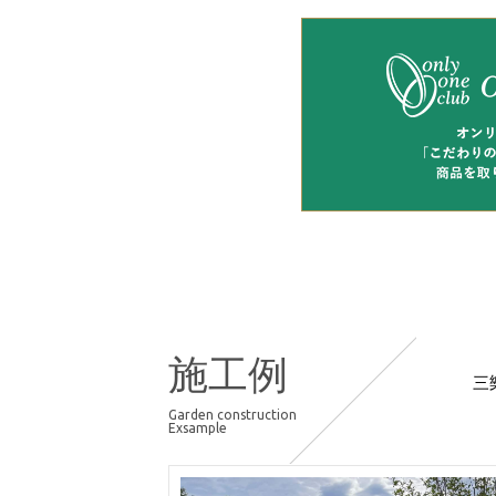
施工例
三
Garden construction
Exsample