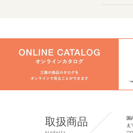
国
取扱商品
え
つ
products