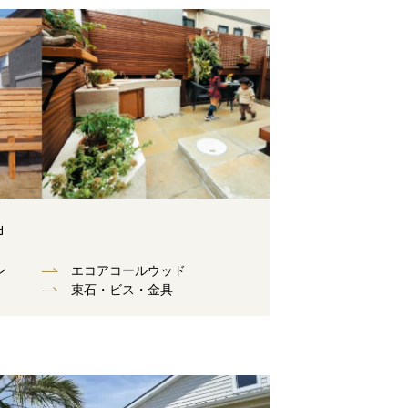
d
ン
エコアコールウッド
束⽯・ビス・⾦具