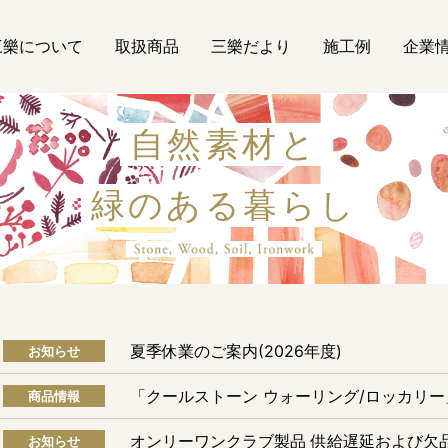
三樂について
取扱商品
三樂だより
施工例
企業
自然素材と
緑のある暮らし
自然素材
夏季休業のご案内(2026年度)
お知らせ
「クールストーン ウォーリング/ロッカリ
商品情報
オンリーワンクラブ製品 供給遅延および欠
お知らせ