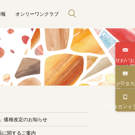
情報
オンリーワンクラブ
わせ
い
合
カタログ
と緑のある暮らし
カタログ
オンライン
ー」価格改定のお知らせ
品に関するご案内