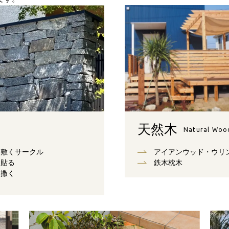
天然木
Natural Woo
敷くサークル
アイアンウッド・ウリ
貼る
鉄木枕木
撒く