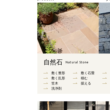
自然石
Natural Stone
敷く整形
敷く石畳
敷く乱形
積む
笠木
据える
洗浄剤