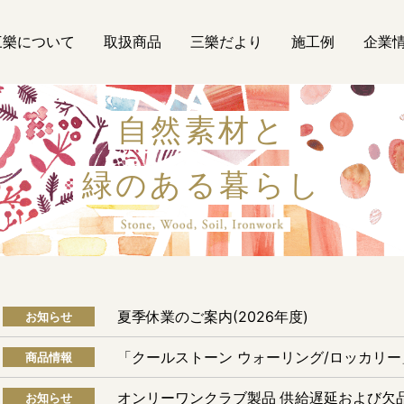
三樂について
取扱商品
三樂だより
施工例
企業
自然素材と
緑のある暮らし
自然素材
夏季休業のご案内(2026年度)
お知らせ
「クールストーン ウォーリング/ロッカリ
商品情報
オンリーワンクラブ製品 供給遅延および欠
お知らせ