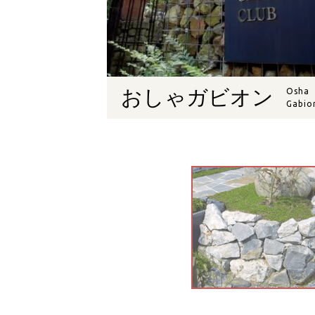
おしゃガビオン
Osha
Gabio