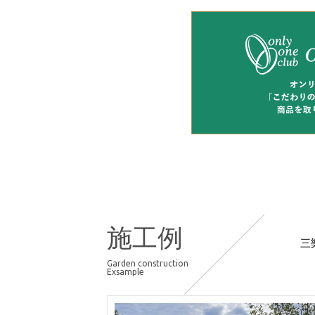
施工例
三
Garden construction
Exsample