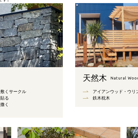
天然木
Natural Woo
敷くサークル
アイアンウッド・ウリ
貼る
鉄木枕木
撒く