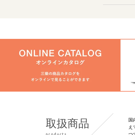
国
取扱商品
え
つ
products