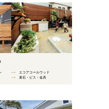
d
ン
エコアコールウッド
束⽯・ビス・⾦具