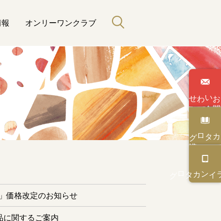
情報
オンリーワンクラブ
わせ
い
合
カタログ
と緑のある暮らし
カタログ
オンライン
ー」価格改定のお知らせ
品に関するご案内