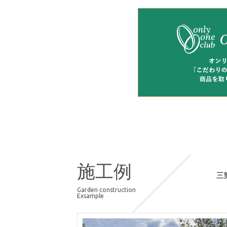
施工例
三
Garden construction
Exsample