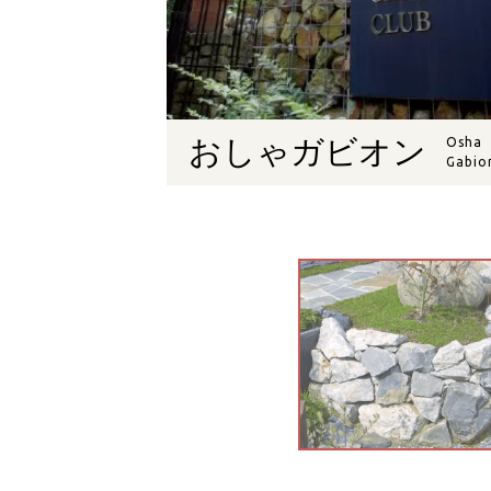
おしゃガビオン
Osha
Gabio