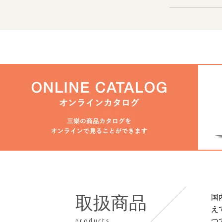
国
取扱商品
え
つ
products