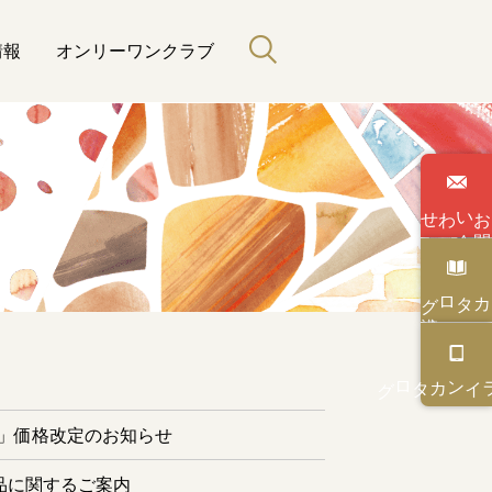
情報
オンリーワンクラブ
わせ
い
合
カタログ
と緑のある暮らし
カタログ
オンライン
ー」価格改定のお知らせ
品に関するご案内