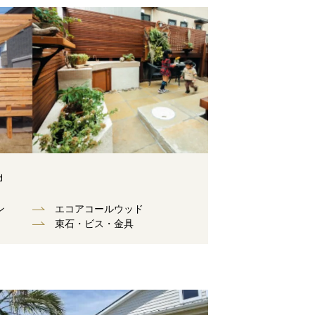
d
ン
エコアコールウッド
束⽯・ビス・⾦具