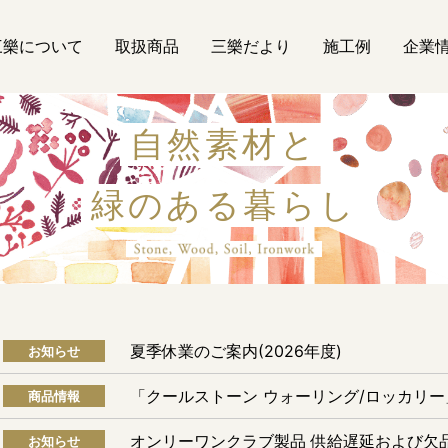
三樂について
取扱商品
三樂だより
施工例
企業
自然素材と
緑のある暮らし
自然素材
夏季休業のご案内(2026年度)
お知らせ
「クールストーン ウォーリング/ロッカリ
商品情報
オンリーワンクラブ製品 供給遅延および欠
お知らせ