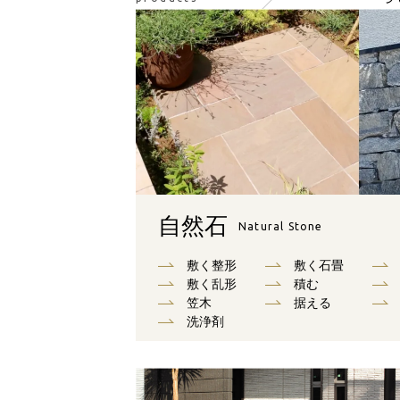
自然石
Natural Stone
敷く整形
敷く石畳
敷く乱形
積む
笠木
据える
洗浄剤