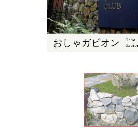
おしゃガビオン
Osha
Gabio