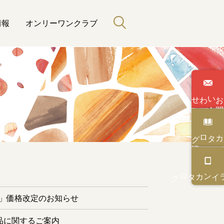
情報
オンリーワンクラブ
わせ
い
合
カタログ
と緑のある暮らし
カタログ
オンライン
ー」価格改定のお知らせ
品に関するご案内