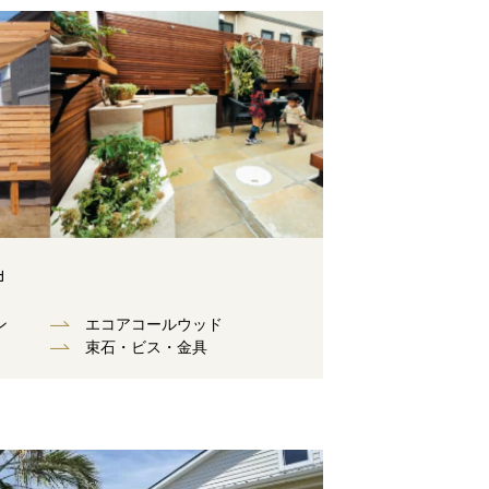
d
ン
エコアコールウッド
束⽯・ビス・⾦具