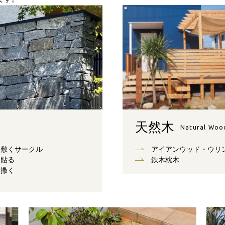
天然木
Natural Woo
敷くサークル
アイアンウッド・ウリ
貼る
鉄木枕木
撒く