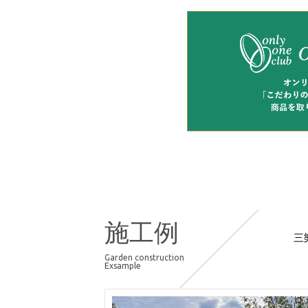
施工例
三
Garden construction
Exsample