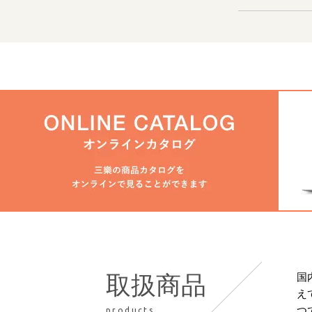
国
取扱商品
え
つ
products