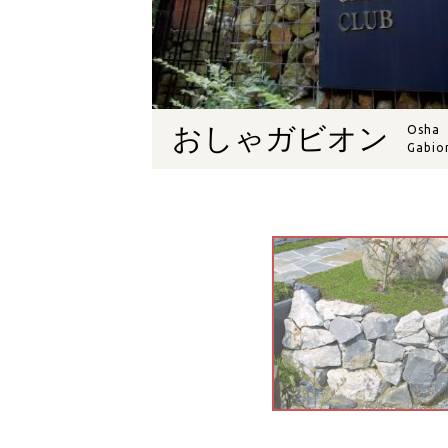
おしゃガビオン
Osha
Gabio