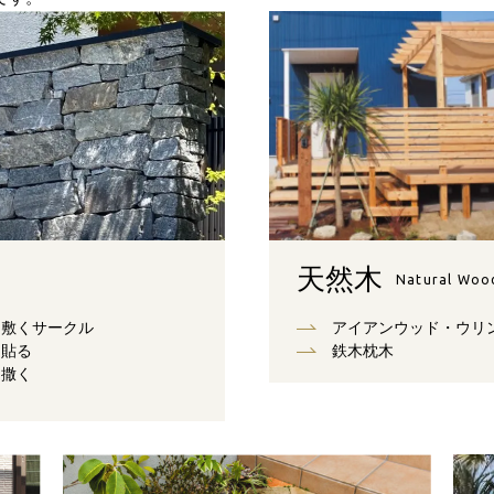
天然木
Natural Woo
敷くサークル
アイアンウッド・ウリ
貼る
鉄木枕木
撒く