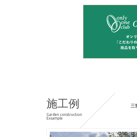
施工例
三
Garden construction
Exsample