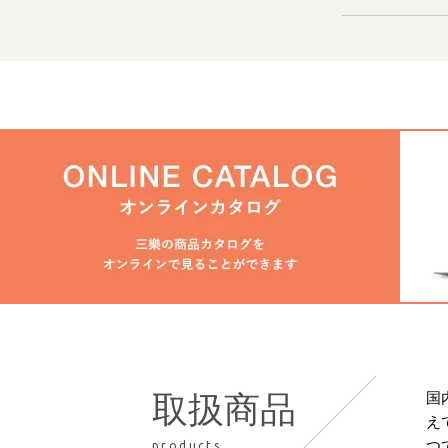
国
取扱商品
え
つ
products