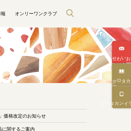
情報
オンリーワンクラブ
わせ
い
合
カタログ
と緑のある暮らし
カタログ
オンライン
ー」価格改定のお知らせ
品に関するご案内