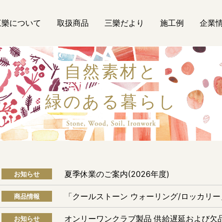
三樂について
取扱商品
三樂だより
施工例
企業
自然素材と
緑のある暮らし
自然素材
夏季休業のご案内(2026年度)
お知らせ
「クールストーン ウォーリング/ロッカリ
商品情報
オンリーワンクラブ製品 供給遅延および欠
お知らせ