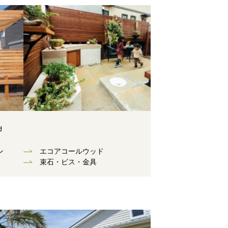
d
ン
エコアコールウッド
束⽯・ビス・⾦具