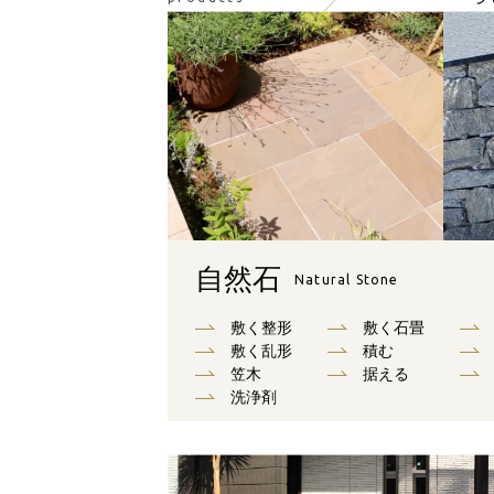
自然石
Natural Stone
敷く整形
敷く石畳
敷く乱形
積む
笠木
据える
洗浄剤