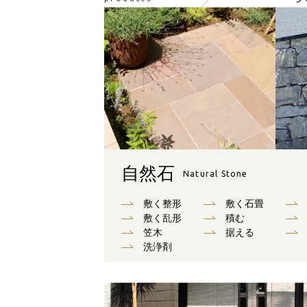
自然石
Natural Stone
敷く整形
敷く石畳
敷く乱形
積む
笠木
据える
洗浄剤