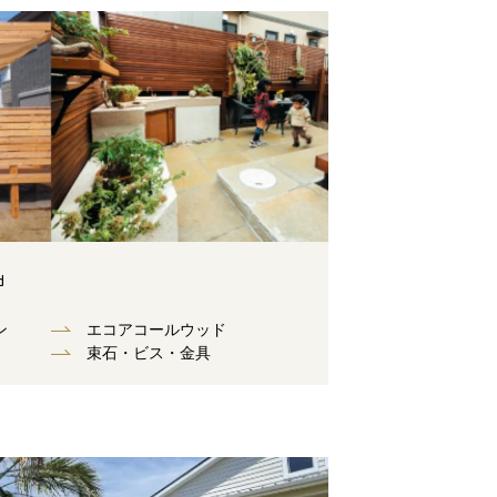
d
ン
エコアコールウッド
束⽯・ビス・⾦具