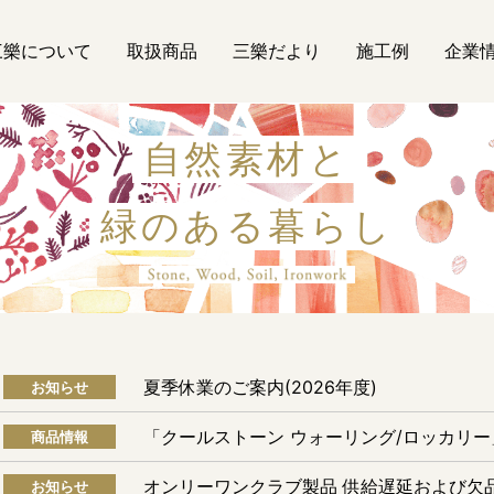
三樂について
取扱商品
三樂だより
施工例
企業
自然素材と
緑のある暮らし
自然素材
夏季休業のご案内(2026年度)
お知らせ
「クールストーン ウォーリング/ロッカリ
商品情報
オンリーワンクラブ製品 供給遅延および欠
お知らせ