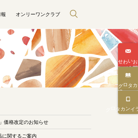
情報
オンリーワンクラブ
わせ
い
合
カタログ
と緑のある暮らし
カタログ
オンライン
ー」価格改定のお知らせ
品に関するご案内