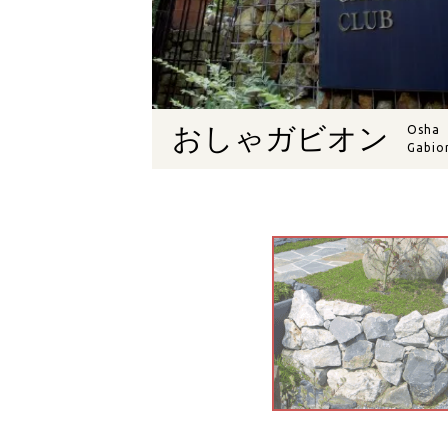
おしゃガビオン
Osha
Gabio