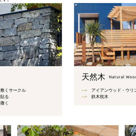
天然木
Natural Woo
敷くサークル
アイアンウッド・ウリ
貼る
鉄木枕木
撒く