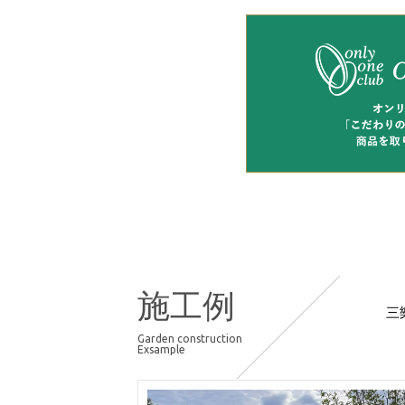
施工例
三
Garden construction
Exsample