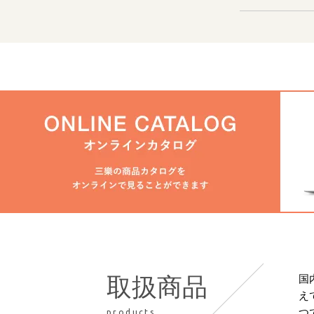
国
取扱商品
え
つ
products