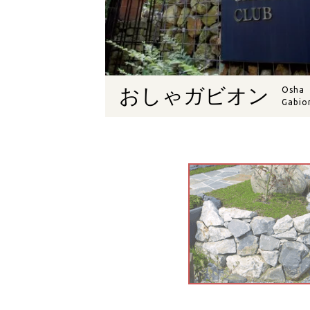
おしゃガビオン
Osha
Gabio