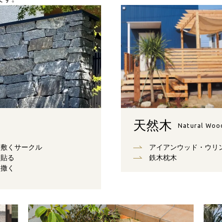
天然木
Natural Woo
敷くサークル
アイアンウッド・ウリ
貼る
鉄木枕木
撒く