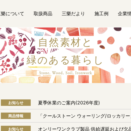
三樂について
取扱商品
三樂だより
施工例
企業
自然素材と
緑のある暮らし
自然素材
夏季休業のご案内(2026年度)
お知らせ
「クールストーン ウォーリング/ロッカリ
商品情報
オンリーワンクラブ製品 供給遅延および欠
お知らせ