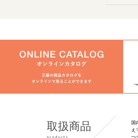
国
取扱商品
え
つ
products