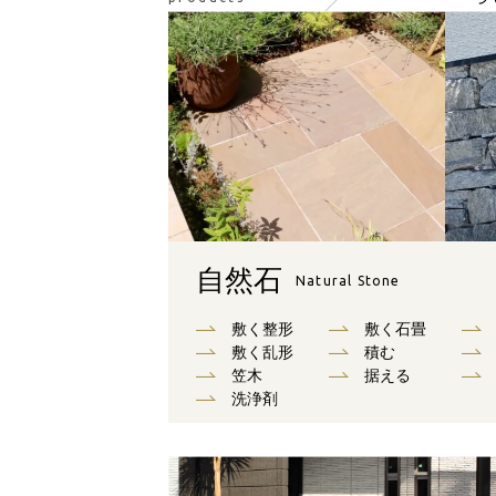
自然石
Natural Stone
敷く整形
敷く石畳
敷く乱形
積む
笠木
据える
洗浄剤