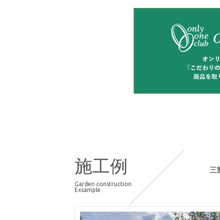
施工例
三
Garden construction
Exsample