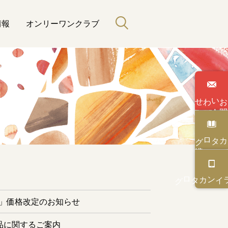
情報
オンリーワンクラブ
わせ
い
合
カタログ
と緑のある暮らし
カタログ
オンライン
ー」価格改定のお知らせ
品に関するご案内