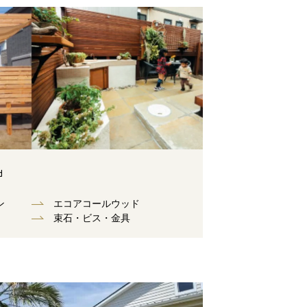
d
ン
エコアコールウッド
束⽯・ビス・⾦具