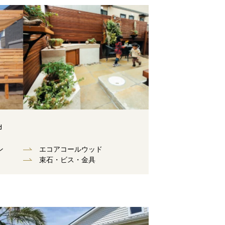
d
ン
エコアコールウッド
束⽯・ビス・⾦具