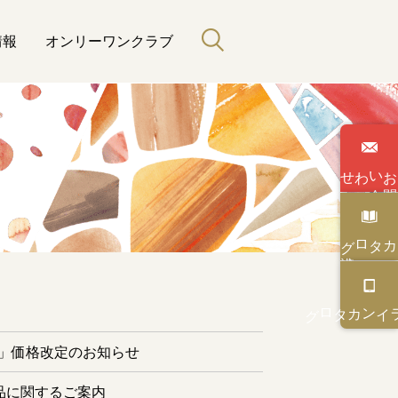
情報
オンリーワンクラブ
わせ
い
合
カタログ
と緑のある暮らし
カタログ
オンライン
ー」価格改定のお知らせ
品に関するご案内