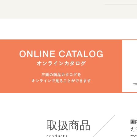
国
取扱商品
え
つ
products