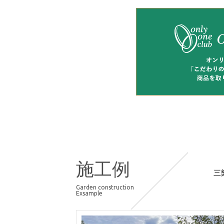
施工例
三
Garden construction
Exsample