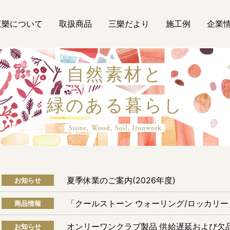
三樂について
取扱商品
三樂だより
施工例
企業
自然素材と
緑のある暮らし
自然素材
夏季休業のご案内(2026年度)
お知らせ
「クールストーン ウォーリング/ロッカリ
商品情報
オンリーワンクラブ製品 供給遅延および欠
お知らせ