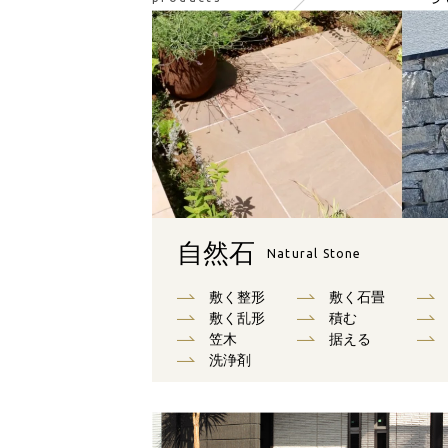
自然石
Natural Stone
敷く整形
敷く石畳
敷く乱形
積む
笠木
据える
洗浄剤