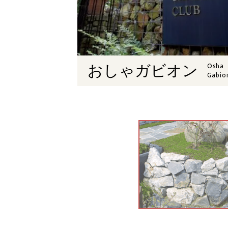
おしゃガビオン
Osha
Gabio