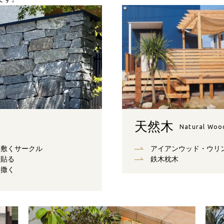
天然木
Natural Woo
敷くサークル
アイアンウッド・ウリ
貼る
鉄木枕木
撒く