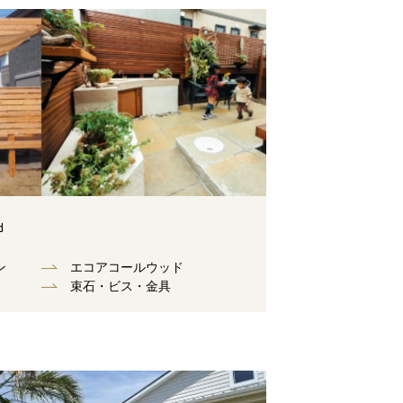
d
ン
エコアコールウッド
束⽯・ビス・⾦具