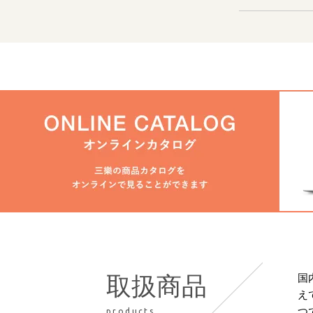
国
取扱商品
え
つ
products