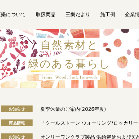
三樂について
取扱商品
三樂だより
施工例
企業
自然素材と
緑のある暮らし
自然素材
夏季休業のご案内(2026年度)
お知らせ
「クールストーン ウォーリング/ロッカリ
商品情報
オンリーワンクラブ製品 供給遅延および欠
お知らせ