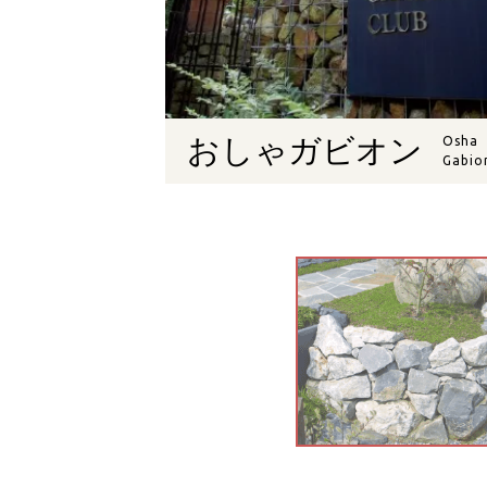
おしゃガビオン
Osha
Gabio