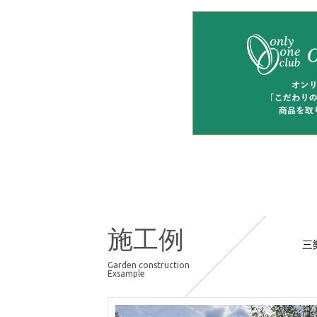
施工例
三
Garden construction
Exsample