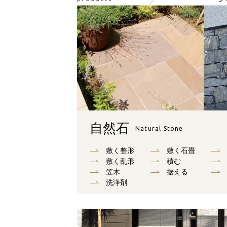
自然石
Natural Stone
敷く整形
敷く石畳
敷く乱形
積む
笠木
据える
洗浄剤