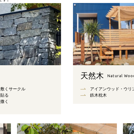
天然木
Natural Woo
敷くサークル
アイアンウッド・ウリ
貼る
鉄木枕木
撒く