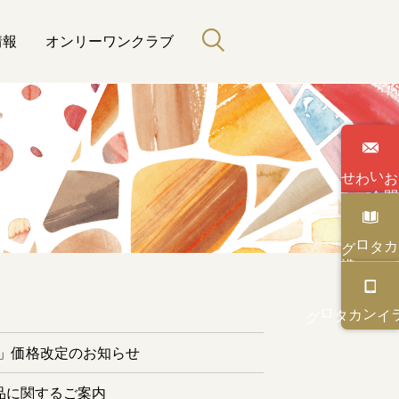
情報
オンリーワンクラブ
わせ
い
合
カタログ
と緑のある暮らし
カタログ
オンライン
ー」価格改定のお知らせ
品に関するご案内