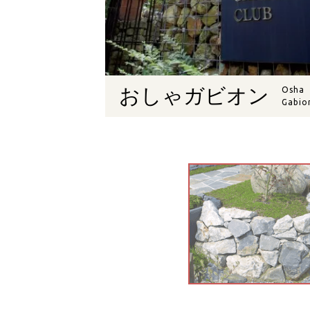
おしゃガビオン
Osha
Gabio