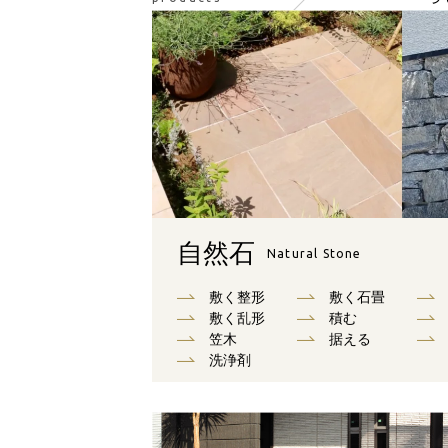
自然石
Natural Stone
敷く整形
敷く石畳
敷く乱形
積む
笠木
据える
洗浄剤