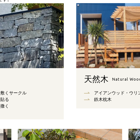
天然木
Natural Woo
敷くサークル
アイアンウッド・ウリ
貼る
鉄木枕木
撒く