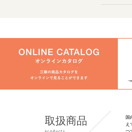
国
取扱商品
え
つ
products