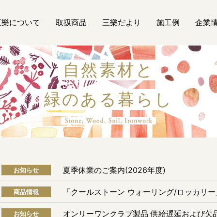
三樂について
取扱商品
三樂だより
施工例
企業
自然素材と
緑のある暮らし
自然素材
夏季休業のご案内(2026年度)
お知らせ
「クールストーン ウォーリング/ロッカリ
商品情報
オンリーワンクラブ製品 供給遅延および欠
お知らせ