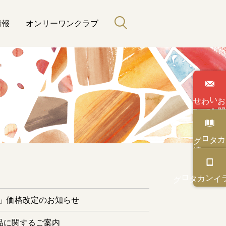
情報
オンリーワンクラブ
わせ
い
合
カタログ
と緑のある暮らし
カタログ
オンライン
ー」価格改定のお知らせ
品に関するご案内