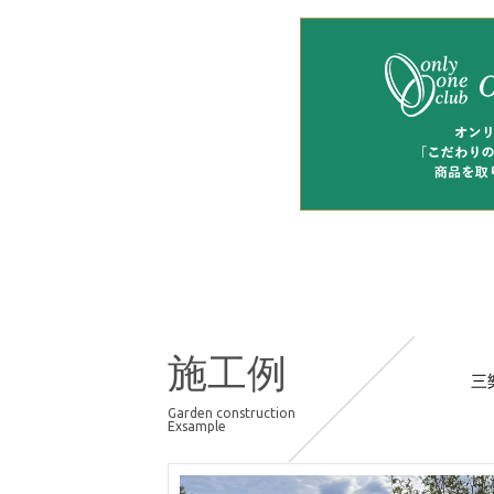
施工例
三
Garden construction
Exsample