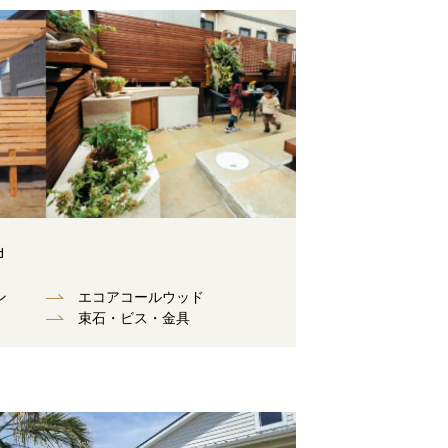
d
ン
エコアコールウッド
束⽯・ビス・⾦具