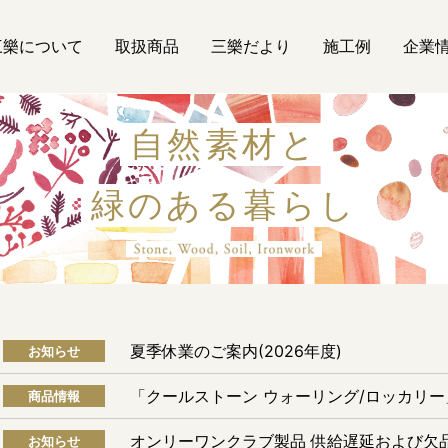
三樂について
取扱商品
三樂だより
施工例
企業
自然素材と
緑のある暮らし
自然素材
夏季休業のご案内(2026年度)
お知らせ
「クールストーン ウォーリング/ロッカリ
商品情報
オンリーワンクラブ製品 供給遅延および欠
お知らせ