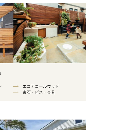
d
ン
エコアコールウッド
束⽯・ビス・⾦具