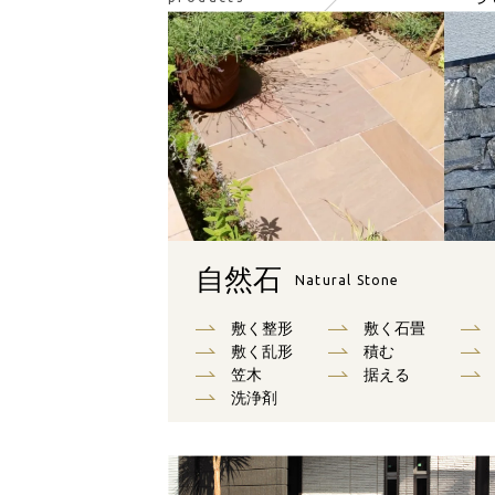
自然石
Natural Stone
敷く整形
敷く石畳
敷く乱形
積む
笠木
据える
洗浄剤