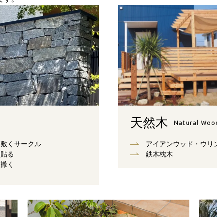
天然木
Natural Woo
敷くサークル
アイアンウッド・ウリ
貼る
鉄木枕木
撒く