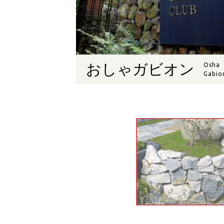
おしゃガビオン
Osha
Gabio