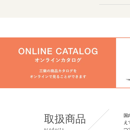
国
取扱商品
え
つ
products