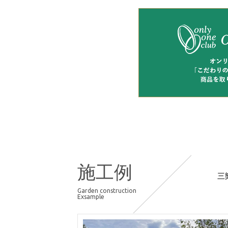
施工例
三
Garden construction
Exsample