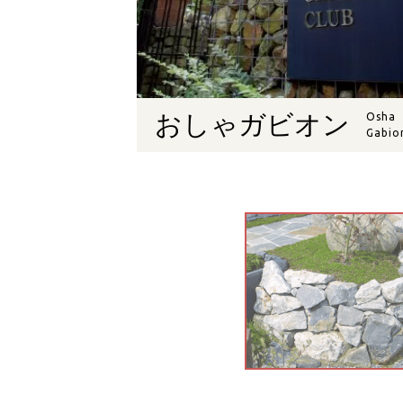
おしゃガビオン
Osha
Gabio