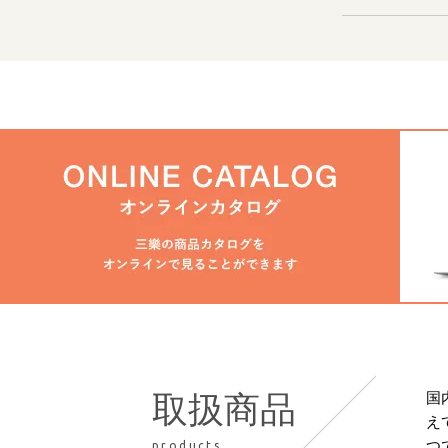
国
取扱商品
え
つ
products