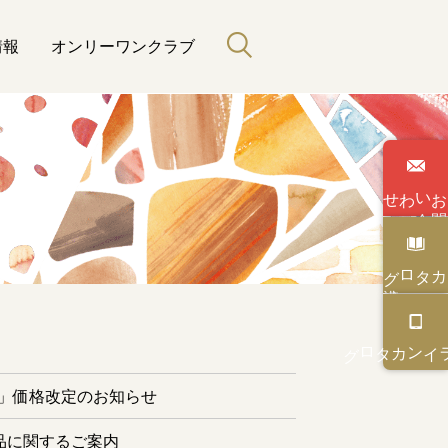
情報
オンリーワンクラブ
わせ
い
合
カタログ
と緑のある暮らし
カタログ
オンライン
ー」価格改定のお知らせ
品に関するご案内