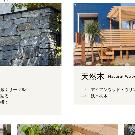
天然木
Natural Woo
敷くサークル
アイアンウッド・ウリ
貼る
鉄木枕木
撒く