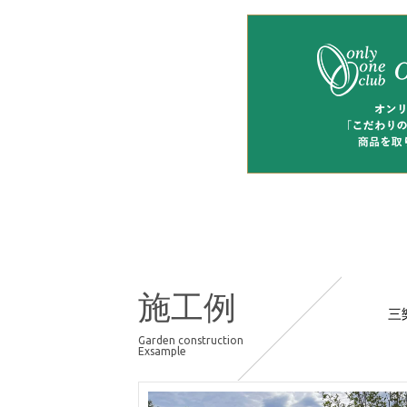
施工例
三
Garden construction
Exsample