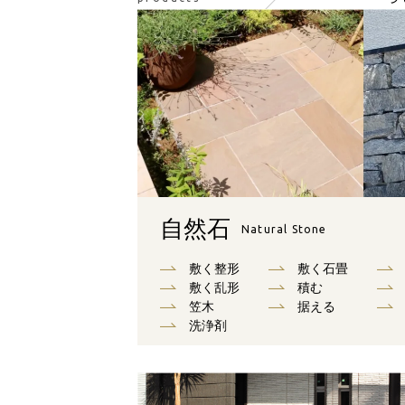
自然石
Natural Stone
敷く整形
敷く石畳
敷く乱形
積む
笠木
据える
洗浄剤