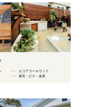
d
ン
エコアコールウッド
束⽯・ビス・⾦具