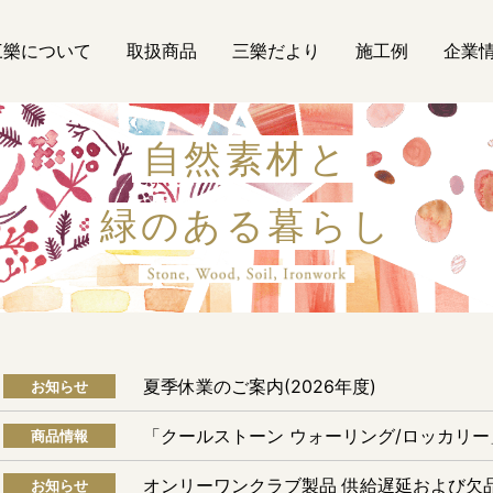
三樂について
取扱商品
三樂だより
施工例
企業
自然素材と
緑のある暮らし
自然素材
夏季休業のご案内(2026年度)
お知らせ
「クールストーン ウォーリング/ロッカリ
商品情報
オンリーワンクラブ製品 供給遅延および欠
お知らせ