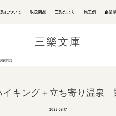
三樂について
取扱商品
三樂だより
施工例
企業
三樂文庫
関東周辺
ハイキング＋立ち寄り温泉 
2023.09.17