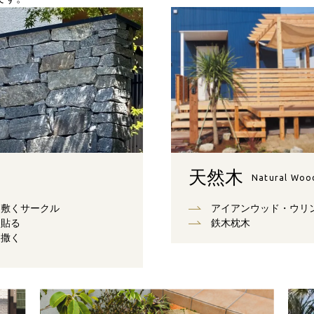
天然木
Natural Woo
敷くサークル
アイアンウッド・ウリ
貼る
鉄木枕木
撒く