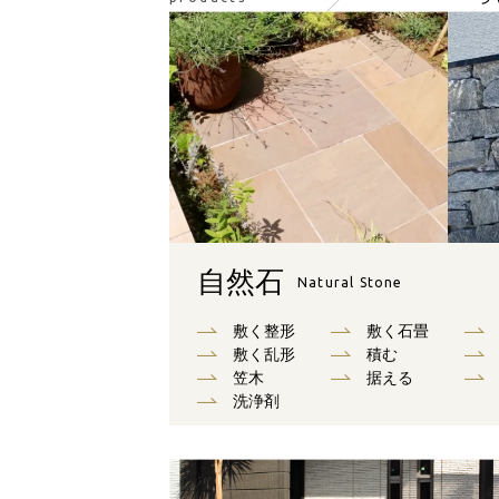
自然石
Natural Stone
敷く整形
敷く石畳
敷く乱形
積む
笠木
据える
洗浄剤