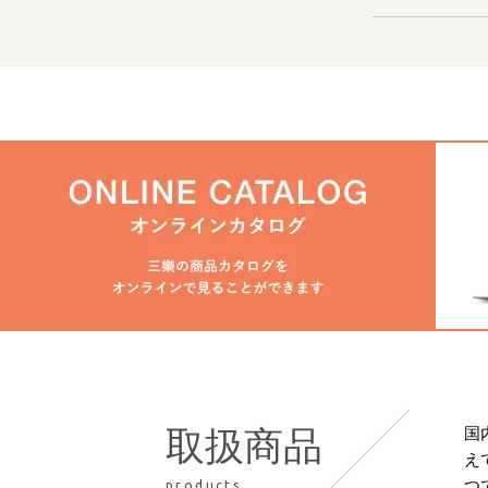
国
取扱商品
え
つ
products