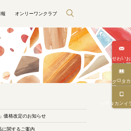
情報
オンリーワンクラブ
わせ
い
合
カタログ
と緑のある暮らし
カタログ
オンライン
ー」価格改定のお知らせ
品に関するご案内