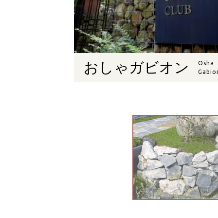
おしゃガビオン
Osha
Gabio