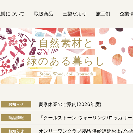
三樂について
取扱商品
三樂だより
施工例
企業
自然素材と
緑のある暮らし
自然素材
夏季休業のご案内(2026年度)
お知らせ
「クールストーン ウォーリング/ロッカリ
商品情報
オンリーワンクラブ製品 供給遅延および欠
お知らせ