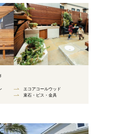
d
ン
エコアコールウッド
束⽯・ビス・⾦具