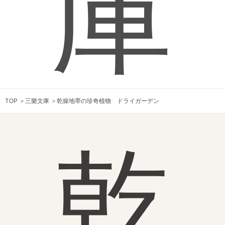
庫
TOP
＞
三樂文庫
＞
乾燥地帯の珍奇植物 ドライガーデン
乾