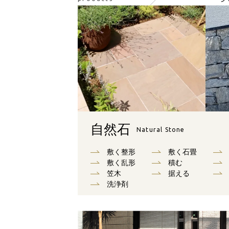
自然石
Natural Stone
敷く整形
敷く石畳
敷く乱形
積む
笠木
据える
洗浄剤