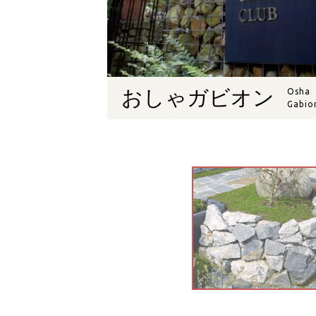
おしゃガビオン
Osha
Gabio