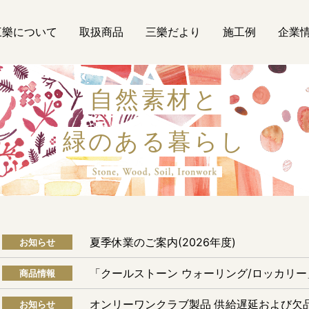
三樂について
取扱商品
三樂だより
施工例
企業
自然素材と
緑のある暮らし
自然素材
夏季休業のご案内(2026年度)
お知らせ
「クールストーン ウォーリング/ロッカリ
商品情報
オンリーワンクラブ製品 供給遅延および欠
お知らせ