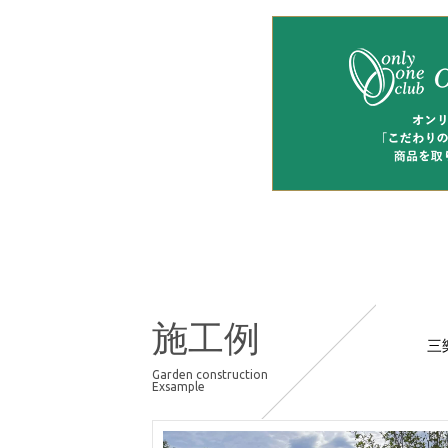
施工例
三
Garden construction
Exsample