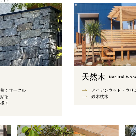
天然木
Natural Woo
敷くサークル
アイアンウッド・ウリ
貼る
鉄木枕木
撒く