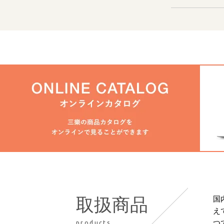
国
取扱商品
え
つ
products