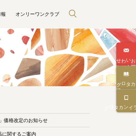
情報
オンリーワンクラブ
わせ
い
合
カタログ
と緑のある暮らし
カタログ
オンライン
ー」価格改定のお知らせ
品に関するご案内