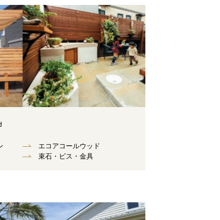
d
ン
エコアコールウッド
束⽯・ビス・⾦具