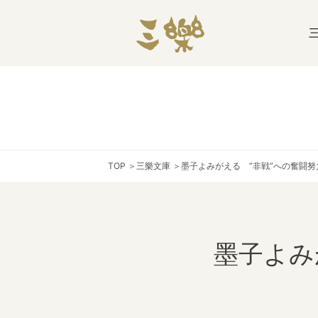
TOP
＞
三樂文庫
＞
墨子よみがえる ”非戦”への奮闘
墨子よみ