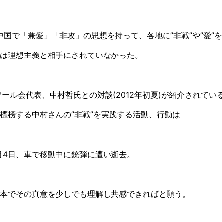
の中国で「兼愛」「非攻」の思想を持って、各地に”非戦”や”愛”
は理想主義と相手にされていなかった。
ワール会
代表、中村哲氏との対談(2012年初夏)が紹介されてい
標榜する中村さんの”非戦”を実践する活動、行動は
2月4日、車で移動中に銃弾に遭い逝去。
本でその真意を少しでも理解し共感できればと願う。