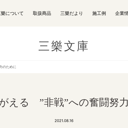
三樂について
取扱商品
三樂だより
施工例
企業
三樂文庫
努力のために
がえる ”非戦”への奮闘努
2021.08.16