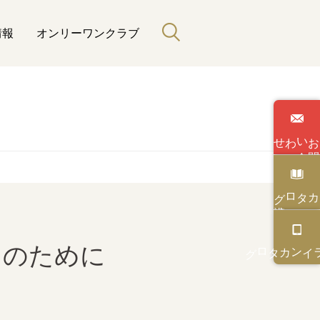
情報
オンリーワンクラブ
わせ
い
合
カタログ
カタログ
オンライン
力のために