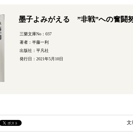
墨子よみがえる ”非戦”への奮闘
三樂文庫No：037
著者：半藤一利
出版社：平凡社
発行日：2021年5月10日
文