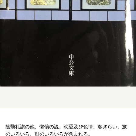
陰翳礼讃の他、懶惰の説、恋愛及び色情、客ぎらい、旅
のいろいろ、厠のいろいろが含まれる。