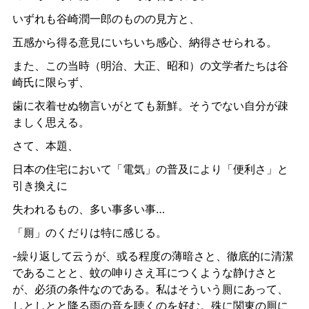
いずれも谷崎潤一郎のものの見方と、
五感から得る意見にいちいち感心、納得させられる。
また、この当時（明治、大正、昭和）の文学者たちは谷
崎氏に限らず、
歯に衣着せぬ物言いがとても新鮮。そうでない自分が疎
ましく思える。
さて、本題、
日本の住宅において「電気」の普及により「便利さ」と
引き換えに
失われるもの、多い事多い事…
「厠」のくだりは特に感じる。
-繰り返して云うが、或る程度の薄暗さと、徹底的に清潔
であることと、蚊の呻りさえ耳につくような静けさと
が、必須の条件なのである。私はそういう厠にあって、
しとしとと降る雨の音を聴くのを好む。殊に関東の厠に