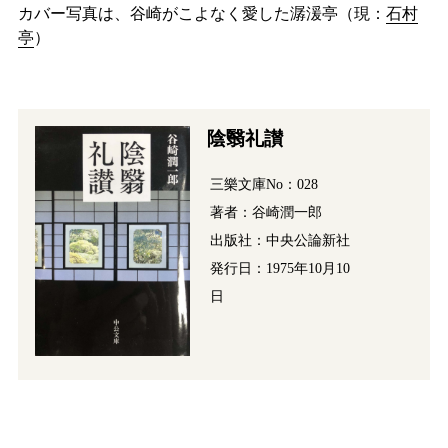
カバー写真は、谷崎がこよなく愛した潺湲亭（現：
石村
亭
）
陰翳礼讃
三樂文庫No：028
著者：谷崎潤一郎
出版社：中央公論新社
発行日：1975年10月10
日