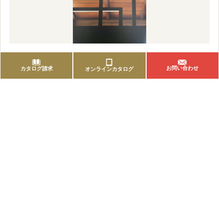
桂離宮 修学院離宮
お問い合わせ
カタログ請求
オンラインカタログ
ブルーノ・タウト「忘れられた日本」に感銘し、まだ未訪問で
あった桂離宮・修学院離宮…
2026.02.18