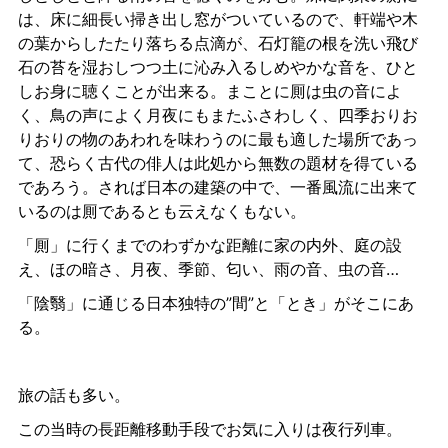
は、床に細長い掃き出し窓がついているので、軒端や木
の葉からしたたり落ちる点滴が、石灯籠の根を洗い飛び
石の苔を湿おしつつ土に沁み入るしめやかな音を、ひと
しお身に聴くことが出来る。まことに厠は虫の音によ
く、鳥の声によく月夜にもまたふさわしく、四季おりお
りおりの物のあわれを味わうのに最も適した場所であっ
て、恐らく古代の俳人は此処から無数の題材を得ている
であろう。されば日本の建築の中で、一番風流に出来て
いるのは厠であるとも云えなくもない。
「厠」に行くまでのわずかな距離に家の内外、庭の設
え、ほの暗さ、月夜、季節、匂い、雨の音、虫の音…
「陰翳」に通じる日本独特の”間”と「とき」がそこにあ
る。
旅の話も多い。
この当時の長距離移動手段でお気に入りは夜行列車。