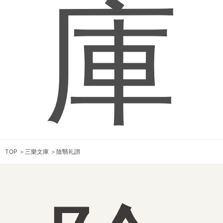
庫
TOP
＞
三樂文庫
＞
陰翳礼讃