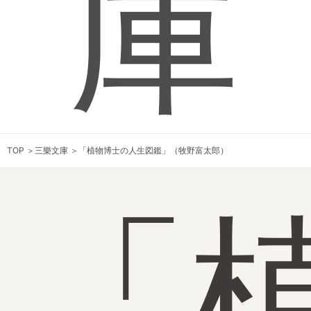
庫
TOP
＞
三樂文庫
＞
「植物博士の人生図鑑」（牧野富太郎）
「