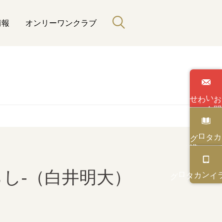
情報
オンリーワンクラブ
わせ
い
合
カタログ
カタログ
オンライン
し-（白井明大）