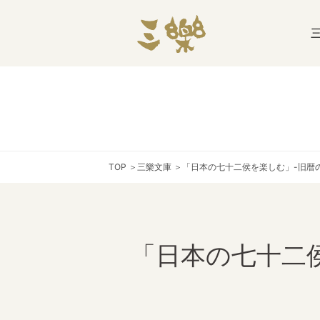
TOP
＞
三樂文庫
＞
「日本の七十二侯を楽しむ」-旧暦
「日本の七十二