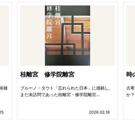
桂離宮 修学院離宮
時
勝候補
ブルーノ・タウト「忘れられた日本」に感銘し、
古希
まだ未訪問であった桂離宮・修学院離宮…
か？
15
2026.02.18