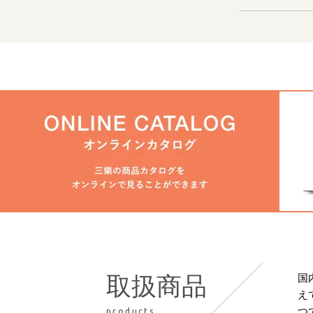
国
取扱商品
え
つ
products