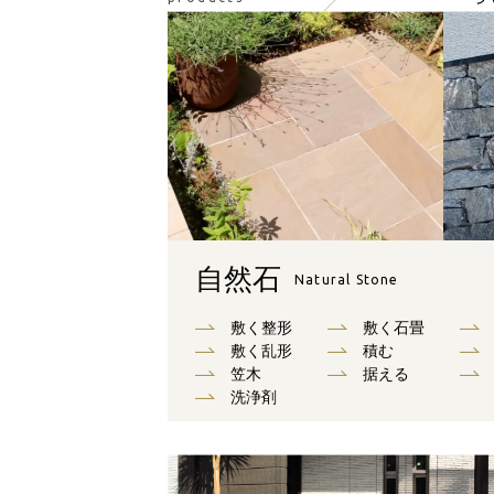
自然石
Natural Stone
敷く整形
敷く石畳
敷く乱形
積む
笠木
据える
洗浄剤