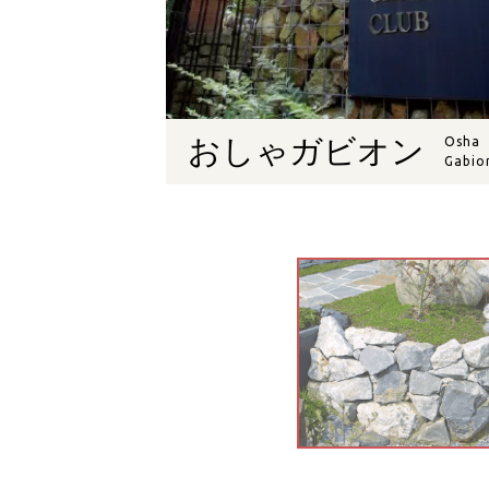
おしゃガビオン
Osha
Gabio