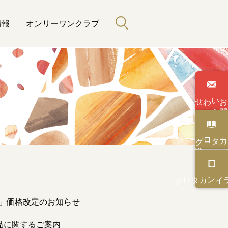
情報
オンリーワンクラブ
わせ
い
合
カタログ
と緑のある暮らし
カタログ
オンライン
ー」価格改定のお知らせ
品に関するご案内