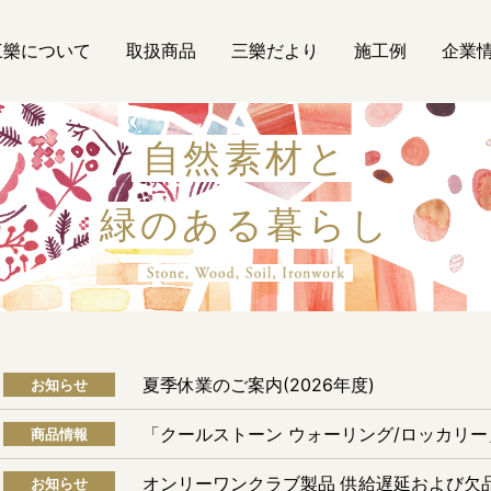
三樂について
取扱商品
三樂だより
施工例
企業
自然素材と
緑のある暮らし
自然素材
夏季休業のご案内(2026年度)
お知らせ
「クールストーン ウォーリング/ロッカリ
商品情報
オンリーワンクラブ製品 供給遅延および欠
お知らせ