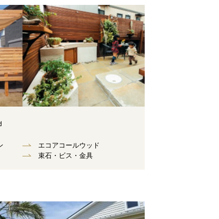
d
ン
エコアコールウッド
束⽯・ビス・⾦具