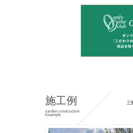
施工例
三
Garden construction
Exsample