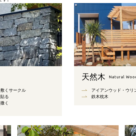
天然木
Natural Woo
敷くサークル
アイアンウッド・ウリ
貼る
鉄木枕木
撒く