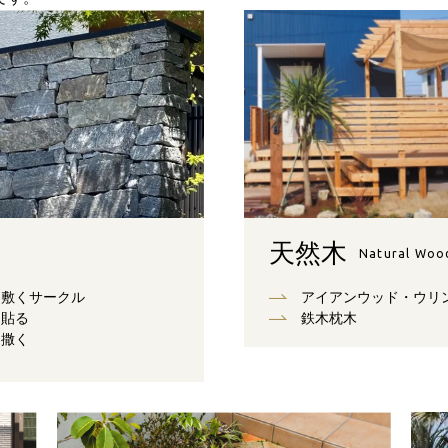
天然木
Natural Woo
敷くサークル
アイアンウッド・ウリ
貼る
鉄木枕木
撒く