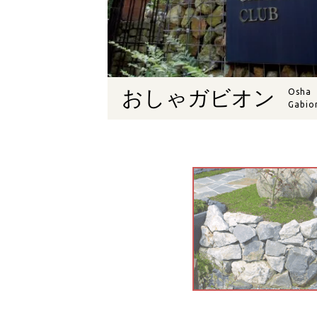
おしゃガビオン
Osha
Gabio