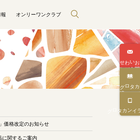
情報
オンリーワンクラブ
わせ
い
合
カタログ
と緑のある暮らし
カタログ
オンライン
ー」価格改定のお知らせ
品に関するご案内