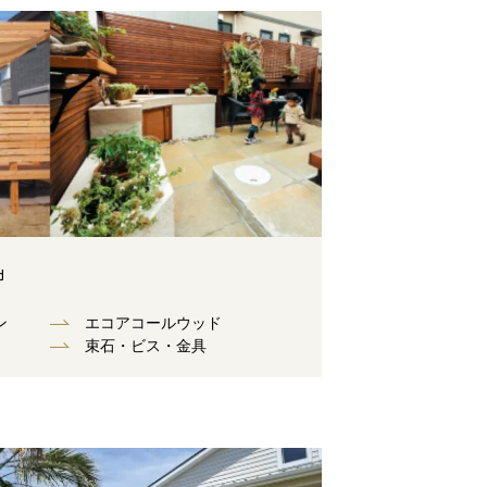
d
ン
エコアコールウッド
束⽯・ビス・⾦具