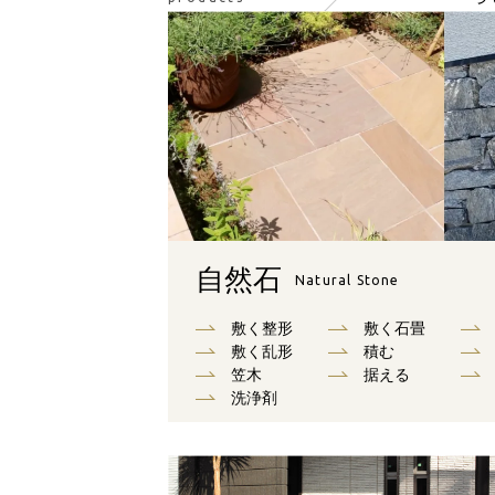
自然石
Natural Stone
敷く整形
敷く石畳
敷く乱形
積む
笠木
据える
洗浄剤