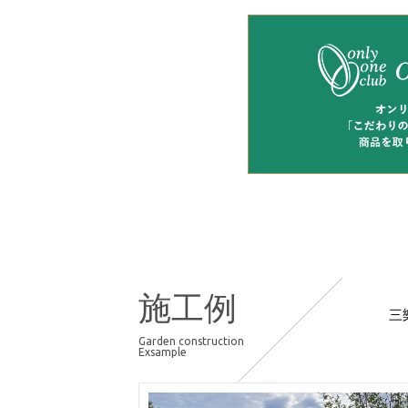
施工例
三
Garden construction
Exsample