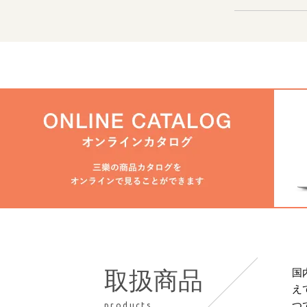
国
取扱商品
え
つ
products