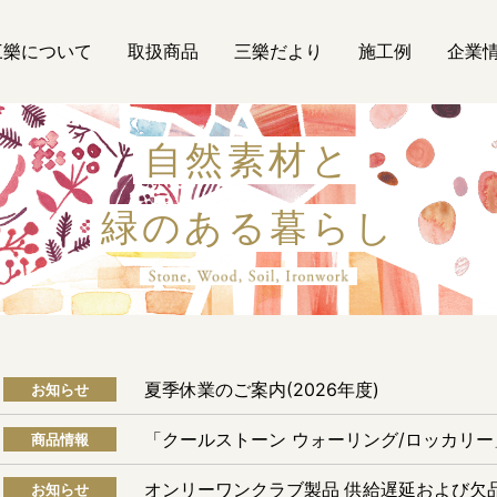
三樂について
取扱商品
三樂だより
施工例
企業
自然素材と
緑のある暮らし
自然素材
夏季休業のご案内(2026年度)
お知らせ
「クールストーン ウォーリング/ロッカリ
商品情報
オンリーワンクラブ製品 供給遅延および欠
お知らせ